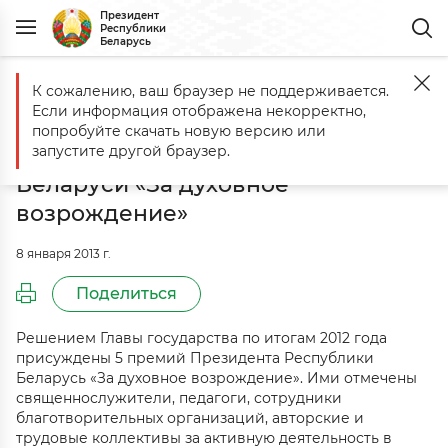
Президент
Республики
Беларусь
К сожалению, ваш браузер не поддерживается.
Главная
События
Решением Главы государства присуждены пр
Если информация отображена некорректно,
Решением Главы государства
попробуйте скачать новую версию или
присуждены премии Президента
запустите другой браузер.
Беларуси «За духовное
возрождение»
8 января 2013 г.
Поделиться
Решением Главы государства по итогам 2012 года
присуждены 5 премий Президента Республики
Беларусь «За духовное возрождение». Ими отмечены
священнослужители, педагоги, сотрудники
благотворительных организаций, авторские и
трудовые коллективы за активную деятельность в