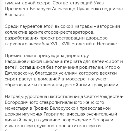
гуманитарной сфере. Соответствующий Указ
Президент Беларуси Александр Лукашенко подписал
8 января.
Среди лауреатов этой высокой награды – авторский
коллектив архитекторов-реставраторов,
разработавших проект реставрации дворцово-
паркового ансамбля XVI – XVIII столетий в Несвиже.
Премия также присуждена директору
Радошковичской школы-интерната для детей-сирот и
детей, оставшихся без попечения родителей, Игорю
Дятловскому, благодаря усилиям которого десятки
сирот растут в домашней атмосфере, получают
образование и становятся достойными гражданами.
Награды удостоена настоятельница Свято-Рождества-
Богородичного ставропигиального женского
монастыря в Гродно Белорусской православной
церкви игуменья Гавриила, внесшая значительный
личный вклад в духовное возрождение Беларуси,
издательскую, духовно-просветительскую и