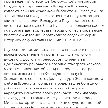
произведений классиков белорусской литературы
Владимира Короткевича и Кондрата Крапивы,
коллективам Национальной библиотеки Беларуси – за
значительный вклад в сохранение и популяризацию
книжного наследия Беларуси и Государственного
литературного музея Янки Купалы – за большую работу
по пропаганде творчества народного песняра, а также
писателю Анатолию Чебоганову за создание серии
историко-документальных книг «Я – сын Ваш».
Лауреатами премии стали те, кто внес значительный
вклад в сохранение и пропаганду культурного и
духовного достояния белорусов: коллективы
Дрибинского районного историко-этнографического
музея (Могилевская область) и народного театра
юмора, игры и песни «Хмелеўскія валацугі»
Хмелевского сельского Дома культуры Жабинковского
района (Брестская область), проделавшие большую
работу по возрождению ремесел, обрядов и
народного искусства своих регионов. Этой награды
также удостоен коллектив Музея истории города
Минска, который создал экспозицию художественной
галереи Героя Беларуси, выдающегося мастера