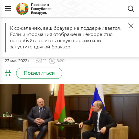
Президент
Республики
Беларусь
К сожалению, ваш браузер не поддерживается.
Главная
События
Переговоры с Президентом России Владими
Если информация отображена некорректно,
Переговоры с Президентом
попробуйте скачать новую версию или
России Владимиром Путиным
запустите другой браузер.
23 мая 2022 г.
12
8:20
Поделиться