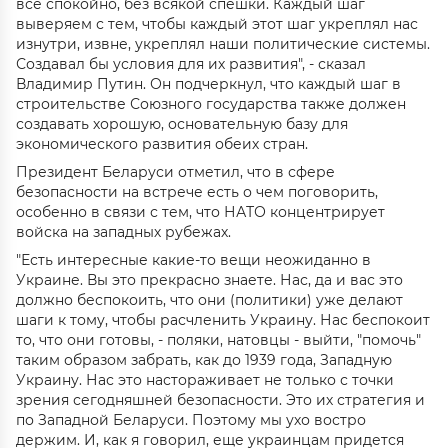
все спокойно, без всякой спешки. Каждый шаг
выверяем с тем, чтобы каждый этот шаг укреплял нас
изнутри, извне, укреплял наши политические системы.
Создавал бы условия для их развития", - сказал
Владимир Путин. Он подчеркнул, что каждый шаг в
строительстве Союзного государства также должен
создавать хорошую, основательную базу для
экономического развития обеих стран.
Президент Беларуси отметил, что в сфере
безопасности на встрече есть о чем поговорить,
особенно в связи с тем, что НАТО концентрирует
войска на западных рубежах.
"Есть интересные какие-то вещи неожиданно в
Украине. Вы это прекрасно знаете. Нас, да и вас это
должно беспокоить, что они (политики) уже делают
шаги к тому, чтобы расчленить Украину. Нас беспокоит
то, что они готовы, - поляки, натовцы - выйти, "помочь"
таким образом забрать, как до 1939 года, Западную
Украину. Нас это настораживает не только с точки
зрения сегодняшней безопасности. Это их стратегия и
по Западной Беларуси. Поэтому мы ухо востро
держим. И, как я говорил, еще украинцам придется