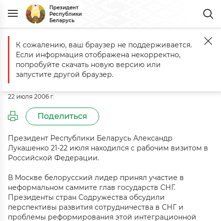
Президент
Республики
Беларусь
К сожалению, ваш браузер не поддерживается.
Главная
События
Рабочий визит в Российскую Федерацию
Если информация отображена некорректно,
Рабочий визит в Российскую
попробуйте скачать новую версию или
Федерацию
запустите другой браузер.
22 июля 2006 г.
Поделиться
Президент Республики Беларусь Александр
Лукашенко 21-22 июля находился с рабочим визитом в
Российской Федерации.
В Москве белорусский лидер принял участие в
неформальном саммите глав государств СНГ.
Президенты стран Содружества обсудили
перспективы развития сотрудничества в СНГ и
проблемы реформирования этой интеграционной