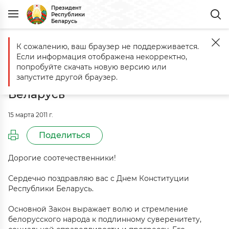
Президент
Республики
Беларусь
К сожалению, ваш браузер не поддерживается.
Главная
События
Поздравление с Днем Конституции Республи
Если информация отображена некорректно,
Поздравление с Днем
попробуйте скачать новую версию или
Конституции Республики
запустите другой браузер.
Беларусь
15 марта 2011 г.
Поделиться
Дорогие соотечественники!
Сердечно поздравляю вас с Днем Конституции
Республики Беларусь.
Основной Закон выражает волю и стремление
белорусского народа к подлинному суверенитету,