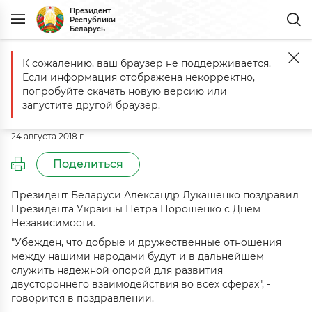
Президент
Республики
Беларусь
К сожалению, ваш браузер не поддерживается.
Главная
События
Поздравление Президенту Украины Петру П
Если информация отображена некорректно,
Поздравление Президенту
попробуйте скачать новую версию или
Украины Петру Порошенко
запустите другой браузер.
24 августа 2018 г.
Поделиться
Президент Беларуси Александр Лукашенко поздравил
Президента Украины Петра Порошенко с Днем
Независимости.
"Убежден, что добрые и дружественные отношения
между нашими народами будут и в дальнейшем
служить надежной опорой для развития
двустороннего взаимодействия во всех сферах", -
говорится в поздравлении.