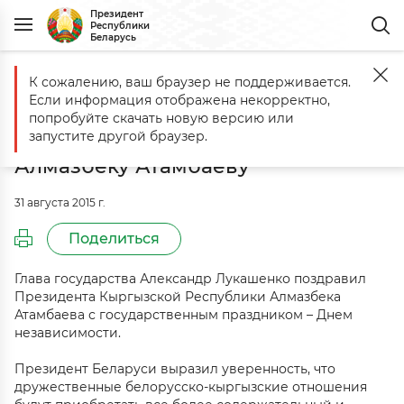
Президент
Республики
Беларусь
К сожалению, ваш браузер не поддерживается.
Главная
События
Поздравление Президенту Кыргызской Респу
Если информация отображена некорректно,
Поздравление Президенту
попробуйте скачать новую версию или
Кыргызской Республики
запустите другой браузер.
Алмазбеку Атамбаеву
31 августа 2015 г.
Поделиться
Глава государства Александр Лукашенко поздравил
Президента Кыргызской Республики Алмазбека
Атамбаева с государственным праздником – Днем
независимости.
Президент Беларуси выразил уверенность, что
дружественные белорусско-кыргызские отношения