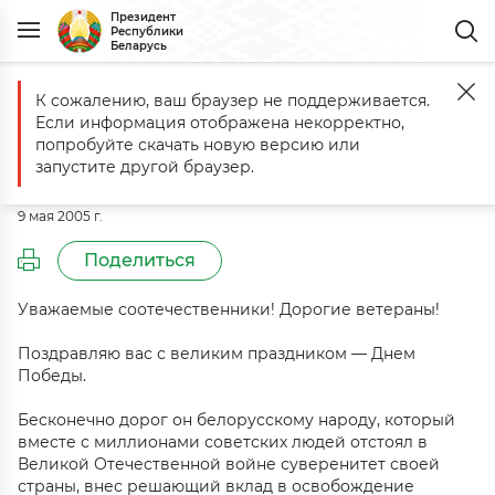
Президент
Республики
Беларусь
К сожалению, ваш браузер не поддерживается.
Главная
События
Поздравление Президента Беларуси с Днем
Если информация отображена некорректно,
Поздравление Президента
попробуйте скачать новую версию или
Беларуси с Днем Победы
запустите другой браузер.
9 мая 2005 г.
Поделиться
Уважаемые соотечественники! Дорогие ветераны!
Поздравляю вас с великим праздником — Днем
Победы.
Бесконечно дорог он белорусскому народу, который
вместе с миллионами советских людей отстоял в
Великой Отечественной войне суверенитет своей
страны, внес решающий вклад в освобождение