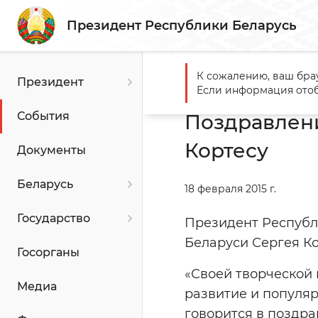
Президент Республики Беларусь
К сожалению, ваш бра
Президент
Главная
События
Поздр
Если информация отоб
События
Поздравлен
Кортесу
Документы
Беларусь
18 февраля 2015 г.
Государство
Президент Республ
Беларуси Сергея Ко
Госорганы
«Своей творческой
Медиа
развитие и популяр
говорится в поздра