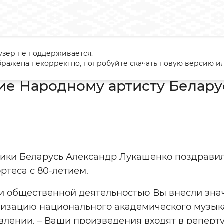
узер не поддерживается.
авление Народному артисту Беларуси Сергею Кортесу
ражена некорректно, попробуйте скачать новую версию ил
ие Народному артисту Белару
ики Беларусь Александр Лукашенко поздравил
ртеса с 80-летием.
 и общественной деятельностью Вы внесли зна
изацию национального академического музыкал
влении. – Ваши произведения входят в реперт