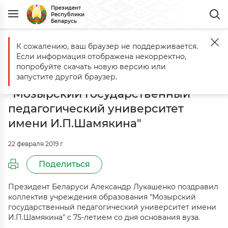
Президент
Республики
Беларусь
К сожалению, ваш браузер не поддерживается.
Главная
События
Поздравление коллективу учреждения образ
Если информация отображена некорректно,
Поздравление коллективу
попробуйте скачать новую версию или
учреждения образования
запустите другой браузер.
"Мозырский государственный
педагогический университет
имени И.П.Шамякина"
22 февраля 2019 г.
Поделиться
Президент Беларуси Александр Лукашенко поздравил
коллектив учреждения образования "Мозырский
государственный педагогический университет имени
И.П.Шамякина" с 75-летием со дня основания вуза.