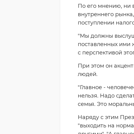
По его мнению, ни 
внутреннего рынка,
поступлении налого
"Мы должны выслуш
поставленных ими 
с перспективой это
При этом он акцент
людей.
"Главное - человеч
нельзя. Надо сдела
семья. Это моральны
Наряду с этим Пре
"выходить на норма
другими". "А главн