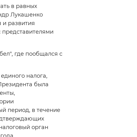
ать в равных
андр Лукашенко
 и развития
с представителями
бел", где пообщался с
единого налога,
 Президента была
енты,
гории
ый период, в течение
подтверждающих
 налоговый орган
года,