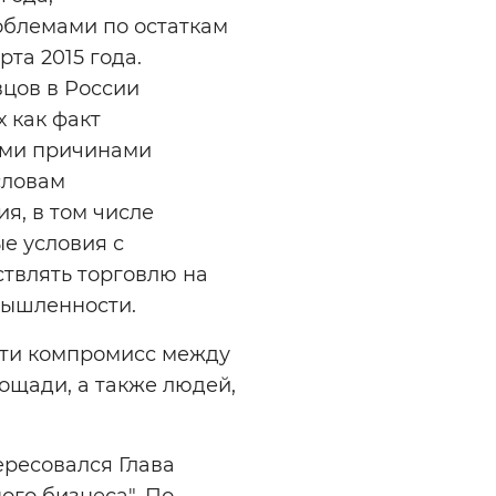
облемами по остаткам
та 2015 года.
цов в России
 как факт
ными причинами
словам
я, в том числе
е условия с
твлять торговлю на
мышленности.
йти компромисс между
лощади, а также людей,
ересовался Глава
ного бизнеса". По