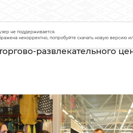
узер не поддерживается.
ение торгово-развлекательного центра "Экспобел"
ражена некорректно, попробуйте скачать новую версию ил
оргово-развлекательного це