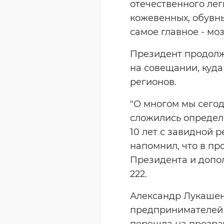
отечественного лег
кожевенных, обувны
самое главное - моз
Президент продол
на совещании, куда
регионов.
"О многом мы сегод
сложились определе
10 лет с завидной 
напомнил, что в пр
Президента и допо
222.
Александр Лукашен
предпринимателей 
перешла на прозрач