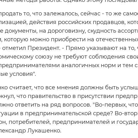
родать то, что залежалось, сейчас - то же сам
лизацией, действия российских продавцов, ко
 документы, на дороговизну, скудность ассор
, которую можно приобрести на отечественных
- отметил Президент. - Прямо указывают на то,
омическому союзу не требуют соблюдения св
редпринимателями аналогичных норм и тем с
ые условия".
о считает, что все мнения должны быть услыш
кнул, что правительство в присутствии предпр
жно ответить на ряд вопросов. "Во-первых, чт
уации в предпринимательской среде? Во-вторы
он, потребителей, предпринимателей и государ
лександр Лукашенко.