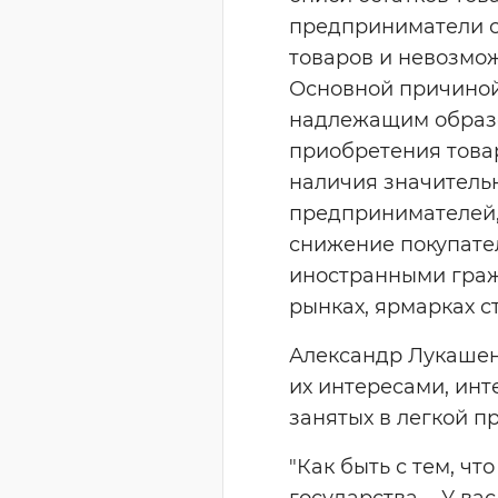
предприниматели с
товаров и невозмож
Основной причиной
надлежащим образо
приобретения товар
наличия значительн
предпринимателей,
снижение покупател
иностранными граж
рынках, ярмарках 
Александр Лукашенк
их интересами, инт
занятых в легкой 
"Как быть с тем, ч
государства. - У ва