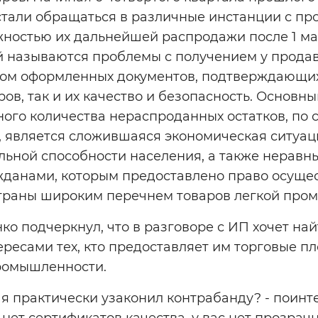
тали обращаться в различные инстанции с пр
ностью их дальнейшей распродажи после 1 мар
 называются проблемы с получением у продав
м оформленных документов, подтверждающих
ов, так и их качество и безопасность. Основ
ого количества нераспроданных остатков, по 
 является сложившаяся экономическая ситуаци
ьной способности населения, а также неравны
данами, которым предоставлено право осущес
страны широким перечнем товаров легкой про
о подчеркнул, что в разговоре с ИП хочет на
ересами тех, кто предоставляет им торговые п
промышленности.
то я практически узаконил контрабанду? - поинт
с нет сертификатов качества, у вас нет прозрач