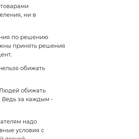
 товарами
еления, ни в
ения по решению
лжны принять решения
ент.
 нельзя обижать
- Людей обижать
. Ведь за каждым -
.
мателям надо
вные условия с
ой легкой