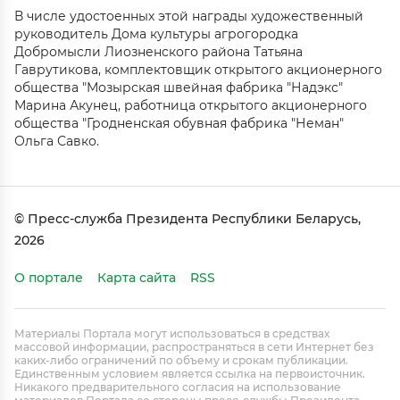
В числе удостоенных этой награды художественный
руководитель Дома культуры агрогородка
Добромысли Лиозненского района Татьяна
Гаврутикова, комплектовщик открытого акционерного
общества "Мозырская швейная фабрика "Надэкс"
Марина Акунец, работница открытого акционерного
общества "Гродненская обувная фабрика "Неман"
Ольга Савко.
© Пресс-служба Президента Республики Беларусь,
2026
О портале
Карта сайта
RSS
Материалы Портала могут использоваться в средствах
массовой информации, распространяться в сети Интернет без
каких-либо ограничений по объему и срокам публикации.
Единственным условием является ссылка на первоисточник.
Никакого предварительного согласия на использование