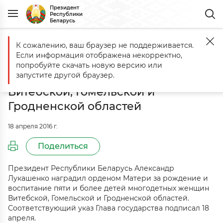
Президент
Республики
Беларусь
К сожалению, ваш браузер не поддерживается.
Главная
События
Орденом Матери награждены многодетные же
Если информация отображена некорректно,
Орденом Матери награждены
попробуйте скачать новую версию или
многодетные женщины
запустите другой браузер.
Витебской, Гомельской и
Гродненской областей
18 апреля 2016 г.
Поделиться
Президент Республики Беларусь Александр
Лукашенко наградил орденом Матери за рождение и
воспитание пяти и более детей многодетных женщин
Витебской, Гомельской и Гродненской областей.
Соответствующий указ Глава государства подписал 18
апреля.