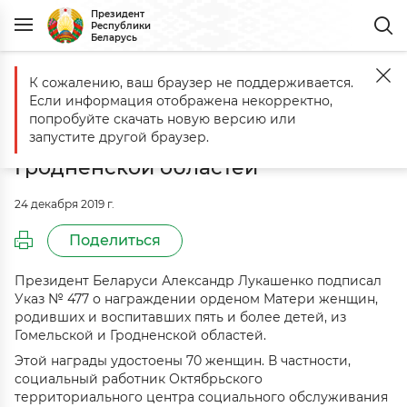
Президент
Республики
Беларусь
К сожалению, ваш браузер не поддерживается.
Главная
События
Орденом Матери награждены 70 женщин из Г
Если информация отображена некорректно,
Орденом Матери награждены 70
попробуйте скачать новую версию или
женщин из Гомельской и
запустите другой браузер.
Гродненской областей
24 декабря 2019 г.
Поделиться
Президент Беларуси Александр Лукашенко подписал
Указ № 477 о награждении орденом Матери женщин,
родивших и воспитавших пять и более детей, из
Гомельской и Гродненской областей.
Этой награды удостоены 70 женщин. В частности,
социальный работник Октябрьского
территориального центра социального обслуживания