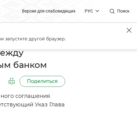
Версия для слабовидящих
РУС
Поиск
йским инвестиционным банком
и запустите другой браузер.
между
ым банком
Поделиться
чного соглашения
тствующий Указ Глава