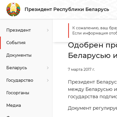
Президент Республики Беларусь
К сожалению, ваш бра
Президент
Главная
События
Одобр
Если информация отоб
События
Одобрен пр
Беларусью 
Документы
Беларусь
7 марта 2017 г.
Государство
Президент Беларус
между Беларусью и
Госорганы
государства подпис
Медиа
Документ регулируе