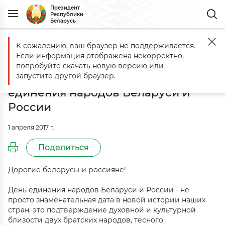
Президент
Республики
Беларусь
К сожалению, ваш браузер не поддерживается.
Главная
События
Обращение к белорусам и россиянам по случ
Если информация отображена некорректно,
Обращение к белорусам и
попробуйте скачать новую версию или
россиянам по случаю Дня
запустите другой браузер.
единения народов Беларуси и
России
1 апреля 2017 г.
Поделиться
Дорогие белорусы и россияне!
День единения народов Беларуси и России - не
просто знаменательная дата в новой истории наших
стран, это подтверждение духовной и культурной
близости двух братских народов, тесного