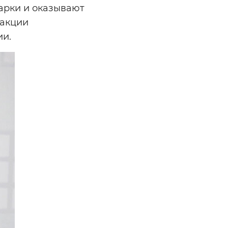
арки и оказывают
 акции
ии.