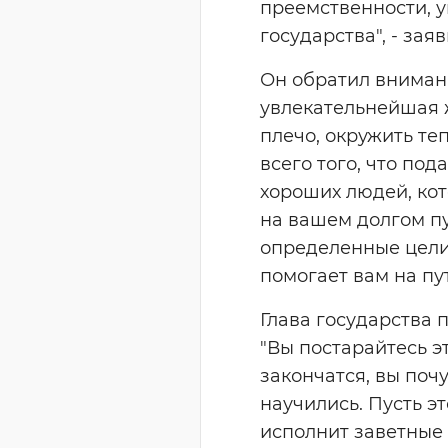
преемственности, 
государства", - зая
Он обратил внимани
увлекательнейшая ж
плечо, окружить те
всего того, что по
хороших людей, кот
на вашем долгом пу
определенные цели,
помогает вам на пу
Глава государства 
"Вы постарайтесь э
закончатся, вы поч
научились. Пусть э
исполнит заветные 