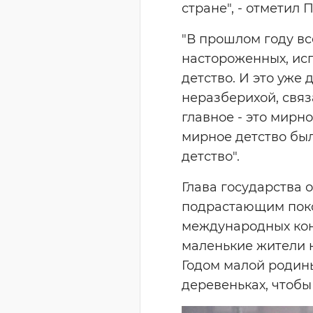
стране", - отметил 
"В прошлом году в
настороженных, исп
детство. И это уже 
неразберихой, связ
главное - это мирно
мирное детство было
детство".
Глава государства 
подрастающим поко
международных конк
маленькие жители 
Годом малой родины
деревеньках, чтобы 