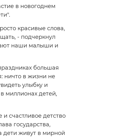
стие в новогоднем
ти".
просто красивые слова,
щать, - подчеркнул
вают наши малыши и
 праздниках большая
я: ничто в жизни не
увидеть улыбку и
 в миллионах детей,
е и счастливое детство
ава государства,
а дети живут в мирной