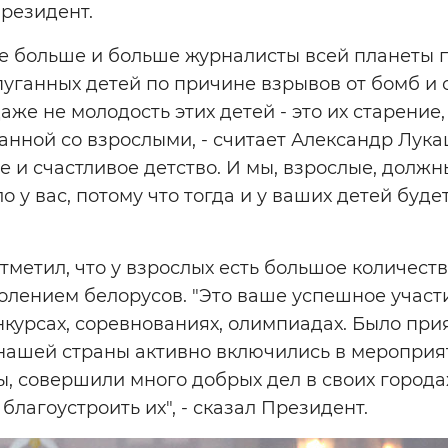
Президент.
се больше и больше журналисты всей планеты 
уганных детей по причине взрывов от бомб и с
даже не молодость этих детей - это их старение
анной со взрослыми, - считает Александр Лука
е и счастливое детство. И мы, взрослые, должн
 у вас, потому что тогда и у ваших детей буде
отметил, что у взрослых есть большое количест
лением белорусов. "Это ваше успешное участ
урсах, соревнованиях, олимпиадах. Было прия
нашей страны активно включились в мероприят
, совершили много добрых дел в своих городах
благоустроить их", - сказал Президент.