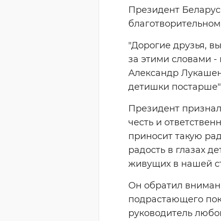
Президент Беларус
благотворительном 
"Дорогие друзья, в
за этими словами -
Александр Лукашен
детишки постарше"
Президент призналс
честь и ответствен
приносит такую рад
радость в глазах де
живущих в нашей ст
Он обратил внимани
подрастающего поко
руководитель любог