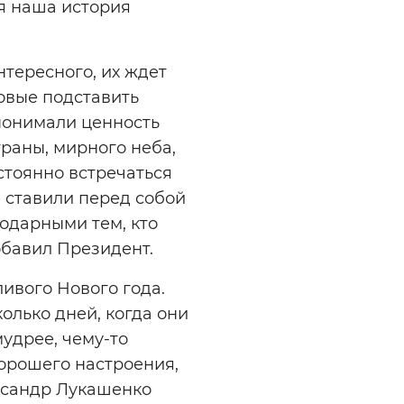
я наша история
нтересного, их ждет
товые подставить
 понимали ценность
траны, мирного неба,
стоянно встречаться
е ставили перед собой
годарными тем, кто
добавил Президент.
ливого Нового года.
колько дней, когда они
мудрее, чему-то
хорошего настроения,
ександр Лукашенко