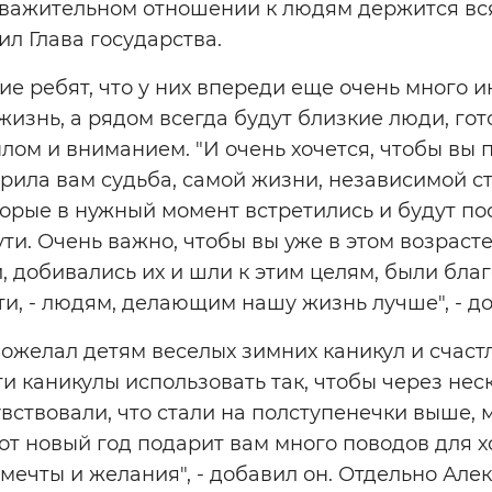
уважительном отношении к людям держится вс
вил Глава государства.
е ребят, что у них впереди еще очень много и
изнь, а рядом всегда будут близкие люди, го
плом и вниманием. "И очень хочется, чтобы вы
дарила вам судьба, самой жизни, независимой с
орые в нужный момент встретились и будут по
ти. Очень важно, чтобы вы уже в этом возраст
 добивались их и шли к этим целям, были бла
ти, - людям, делающим нашу жизнь лучше", - 
пожелал детям веселых зимних каникул и счаст
ти каникулы использовать так, чтобы через нес
увствовали, что стали на полступенечки выше, 
тот новый год подарит вам много поводов для 
мечты и желания", - добавил он. Отдельно Ал