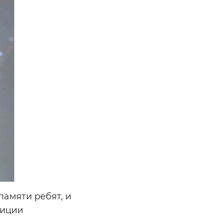
памяти ребят, и
диции