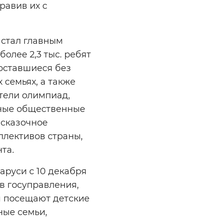
равив их с
 стал главным
олее 2,3 тыс. ребят
 оставшиеся без
семьях, а также
тели олимпиад,
юные общественные
 сказочное
ллективов страны,
нта.
аруси с 10 декабря
ов госуправления,
я посещают детские
ные семьи,