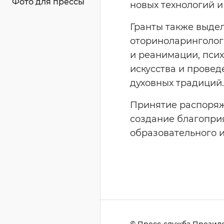
Фото для прессы
новых технологий и
Гранты также выде
оториноларинголог
и реанимации, пси
искусства и прове
духовных традиций.
Принятие распоряж
создание благоприя
образовательного и