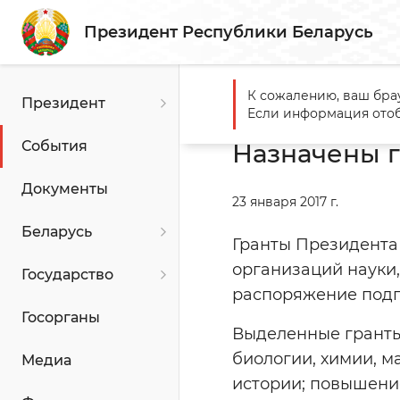
Президент Республики Беларусь
К сожалению, ваш бра
Президент
Главная
События
Назна
Если информация отоб
События
Назначены г
Документы
23 января 2017 г.
Беларусь
Гранты Президента 
организаций науки,
Государство
распоряжение подп
Госорганы
Выделенные гранты
биологии, химии, м
Медиа
истории; повышение