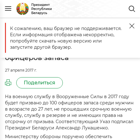
Президент
Республики
Беларусь
К сожалению, ваш браузер не поддерживается.
Главная
События
На службу в Вооруженные Силы в 2017 году п
Если информация отображена некорректно,
На службу в Вооруженные Силы в
попробуйте скачать новую версию или
2017 году призовут до 100 молодых
запустите другой браузер.
офицеров запаса
27 апреля 2017 г.
Поделиться
На военную службу в Вооруженные Силы в 2017 году
будет призвано до 100 офицеров запаса среди мужчин
в возрасте до 27 лет, не прошедших срочную военную
службу, службу в резерве и не имеющих права на
отсрочку от призыва. Соответствующий Указ подписал
Президент Беларуси Александр Лукашенко.
Министерству обороны поручено обеспечить