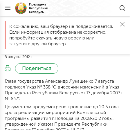
Президент
Республики
Беларусь
К сожалению, ваш браузер не поддерживается.
Главная
События
Комментарий к Указу № 358 от 7 августа 2012 г.
Если информация отображена некорректно,
Комментарий к Указу № 358 от 7
попробуйте скачать новую версию или
августа 2012 г.
запустите другой браузер.
8 августа 2012 г.
Поделиться
Глава государства Александр Лукашенко 7 августа
подписал Указ № 358 "О внесении изменений в Указ
Президента Республики Беларусь от 17 декабря 2007 г.
№ 647".
Документом предусмотрено продление до 2015 года
срока реализации мероприятий Комплексной
программы развития г.Полоцка на 2008-2012 годы,
утвержденной Указом Президента Республики