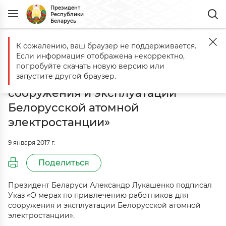
Президент
Республики
Беларусь
К сожалению, ваш браузер не поддерживается.
Главная
События
Комментарий к Указу «О мерах по привлечен
Если информация отображена некорректно,
Комментарий к Указу «О мерах по
попробуйте скачать новую версию или
привлечению работников для
запустите другой браузер.
сооружения и эксплуатации
Белорусской атомной
электростанции»
9 января 2017 г.
Поделиться
Президент Беларуси Александр Лукашенко подписал
Указ «О мерах по привлечению работников для
сооружения и эксплуатации Белорусской атомной
электростанции».