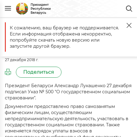
Президент
Республики
Беларусь
К сожалению, ваш браузер не поддерживается.
Главная
События
Комментарий к Указу № 500 от 27 декабря 2018
Если информация отображена некорректно,
Комментарий к Указу № 500 от 27
попробуйте скачать новую версию или
декабря 2018 г.
запустите другой браузер.
27 декабря 2018 г.
Поделиться
Президент Беларуси Александр Лукашенко 27 декабря
подписал Указ № 500 "О государственном социальном
страховании".
Документом предоставлено право самозанятым
физическим лицам, осуществляющим
непредпринимательскую деятельность, участвовать в
государственном социальном страховании. Также
изменяется порядок уплаты взносов в