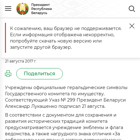
Президент
Республики
Беларусь
К сожалению, ваш браузер не поддерживается.
Главная
События
Комментарий к Указу № 299 от 21 августа 2017 г
Если информация отображена некорректно,
Комментарий к Указу № 299 от 21
попробуйте скачать новую версию или
августа 2017 г.
запустите другой браузер.
21 августа 2017 г.
Поделиться
Учреждены официальные геральдические символы
Государственного комитета по имуществу.
Соответствующий Указ № 299 Президент Беларуси
Александр Лукашенко подписал 21 августа.
В соответствии с документом для сохранения и
развития исторических традиций комитета
предусматривается учреждение эмблемы и флага
ведомства, а также нагрудного знака отличия «За