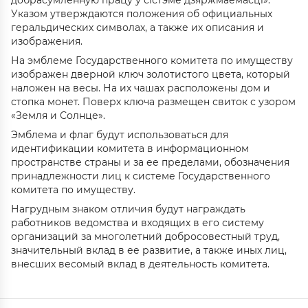
добрасумленную працу ў сістэме дзяржмаёмасці».
Указом утверждаются положения об официальных
геральдических символах, а также их описания и
изображения.
На эмблеме Государственного комитета по имуществу
изображен дверной ключ золотистого цвета, который
наложен на весы. На их чашах расположены дом и
стопка монет. Поверх ключа размещен свиток с узором
«Земля и Солнце».
Эмблема и флаг будут использоваться для
идентификации комитета в информационном
пространстве страны и за ее пределами, обозначения
принадлежности лиц к системе Государственного
комитета по имуществу.
Нагрудным знаком отличия будут награждать
работников ведомства и входящих в его систему
организаций за многолетний добросовестный труд,
значительный вклад в ее развитие, а также иных лиц,
внесших весомый вклад в деятельность комитета.