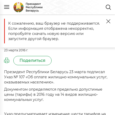
Президент
Республики
Беларусь
К сожалению, ваш браузер не поддерживается.
Главная
События
Комментарий к Указу № 107 от 23 марта 2016 г.
Если информация отображена некорректно,
Комментарий к Указу № 107 от 23
попробуйте скачать новую версию или
марта 2016 г.
запустите другой браузер.
23 марта 2016 г.
Поделиться
Президент Республики Беларусь 23 марта подписал
Указ № 107 «Об оплате жилищно-коммунальных услуг,
оказываемых населению».
Документом определяются предельно допустимые
цены (тарифы) в 2016 году на 14 видов жилищно-
коммунальных услуг.
Указ предусматривает изменение шести тарифов на