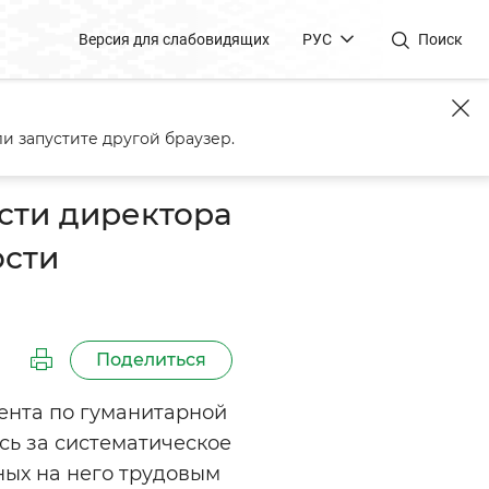
Версия для слабовидящих
РУС
Поиск
а по гуманитарной
и запустите другой браузер.
сти директора
ости
и
Поделиться
ента по гуманитарной
ь за систематическое
ных на него трудовым