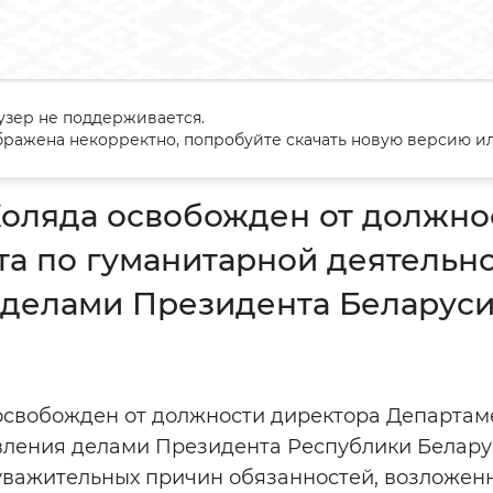
узер не поддерживается.
андр Коляда освобожден от должности директора Департамент
ражена некорректно, попробуйте скачать новую версию ил
 делами Президента Беларуси
оляда освобожден от должно
а по гуманитарной деятельн
 делами Президента Беларус
освобожден от должности директора Департам
вления делами Президента Республики Беларус
уважительных причин обязанностей, возложен