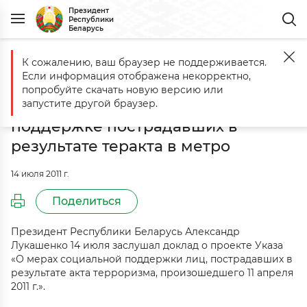
Президент
Республики
Беларусь
К сожалению, ваш браузер не поддерживается.
Главная
События
Готовится проект Указа Президента Беларуси 
Если информация отображена некорректно,
Готовится проект Указа
попробуйте скачать новую версию или
Президента Беларуси о
запустите другой браузер.
поддержке пострадавших в
результате теракта в метро
14 июля 2011 г.
Поделиться
Президент Республики Беларусь Александр
Лукашенко 14 июля заслушал доклад о проекте Указа
«О мерах социальной поддержки лиц, пострадавших в
результате акта терроризма, произошедшего 11 апреля
2011 г.».