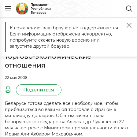
Президент
Республики
Беларусь
К сожалению, ваш браузер не поддерживается.
Главная
События
Главный фундамент белорусско-иранского со
Если информация отображена некорректно,
Главный фундамент белорусско-
попробуйте скачать новую версию или
иранского сотрудничества -
запустите другой браузер.
торгово-экономические
отношения
22 мая 2008 г.
Поделиться
Беларусь готова сделать все необходимое, чтобы
приблизиться во взаимной торговле с Ираном к
миллиарду долларов. Об этом заявил Глава
белорусского государства Александр Лукашенко 22
мая на встрече с Министром промышленности и шахт
Ирана Али Акбаром Мехрабьяном.