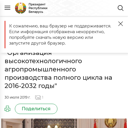
Президент
Республики
Беларусь
К сожалению, ваш браузер не поддерживается.
Главная
События
Доклад о ходе реализации инвестиционного 
Если информация отображена некорректно,
Доклад о ходе реализации
попробуйте скачать новую версию или
инвестиционного проекта
запустите другой браузер.
"Организация
высокотехнологичного
агропромышленного
производства полного цикла на
2016-2032 годы"
30 июля 2019 г.
1
Поделиться