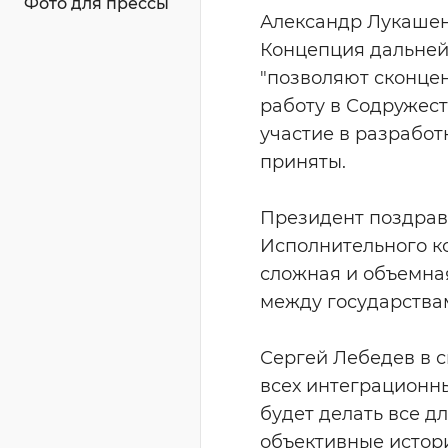
Фото для прессы
Александр Лукашен
Концепция дальней
"позволяют сконцен
работу в Содружест
участие в разработ
приняты.
Президент поздрав
Исполнительного ко
сложная и объемна
между государствам
Сергей Лебедев в с
всех интеграционны
будет делать все д
объективные истори