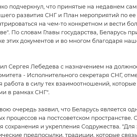
ко подчеркнул, что принятые на недавнем са
шего развития СНГ и План мероприятий по ее
трироваться на чем-то конкретном и вести б
ве". По словам Главы государства, Беларусь п
ке этих документов и во многом благодаря на
ил Сергея Лебедева с назначением на должно
митета - Исполнительного секретаря СНГ, отмет
я работа в силу тех взаимоотношений, которы
и в рамках СНГ".
вою очередь заявил, что Беларусь является од
х процессов на постсоветском пространстве. О
ля сохранения и укрепления Содружества. "Для 
ческие предпосылки, традиции, которые связы