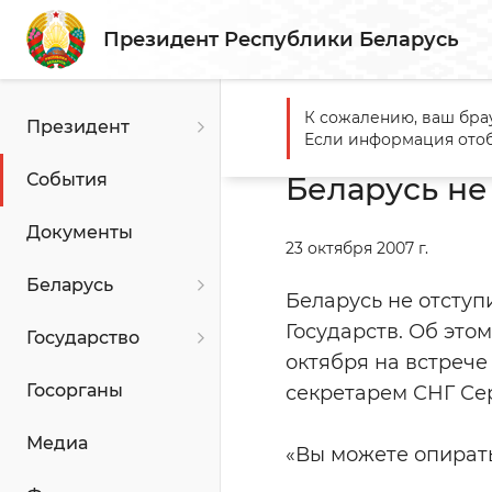
Президент Республики Беларусь
К сожалению, ваш бра
Президент
Главная
События
Белар
Если информация отоб
События
Беларусь не
Документы
23 октября 2007 г.
Беларусь
Беларусь не отсту
Государств. Об это
Государство
октября на встреч
Госорганы
секретарем СНГ Се
Медиа
«Вы можете опирать