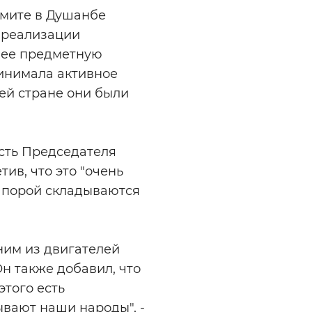
ммите в Душанбе
 реализации
олее предметную
ринимала активное
шей стране они были
сть Председателя
ив, что это "очень
е порой складываются
ним из двигателей
н также добавил, что
этого есть
вают наши народы", -