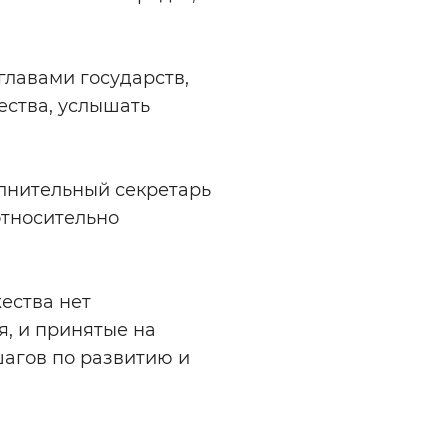
главами государств,
ества, услышать
олнительный секретарь
относительно
жества нет
я, и принятые на
шагов по развитию и