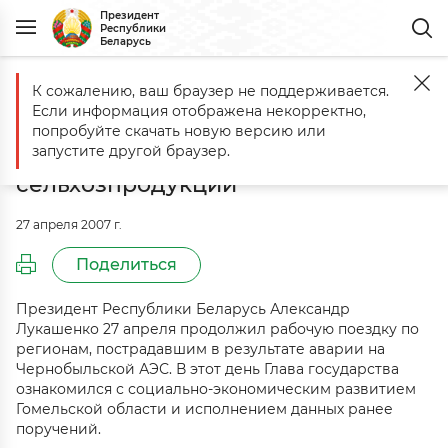
Президент
Республики
Беларусь
К сожалению, ваш браузер не поддерживается.
Главная
События
Беларусь не должна потерять зарубежные ры
Если информация отображена некорректно,
Беларусь не должна потерять
попробуйте скачать новую версию или
зарубежные рынки сбыта
запустите другой браузер.
сельхозпродукции
27 апреля 2007 г.
Поделиться
Президент Республики Беларусь Александр
Лукашенко 27 апреля продолжил рабочую поездку по
регионам, пострадавшим в результате аварии на
Чернобыльской АЭС. В этот день Глава государства
ознакомился с социально-экономическим развитием
Гомельской области и исполнением данных ранее
поручений.