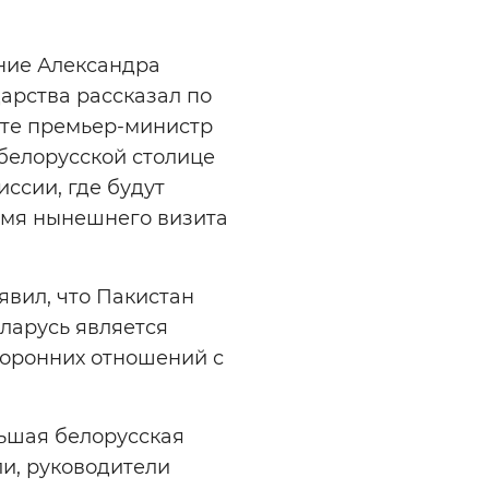
ние Александра
дарства рассказал по
усте премьер-министр
 белорусской столице
ссии, где будут
емя нынешнего визита
вил, что Пакистан
ларусь является
торонних отношений с
ьшая белорусская
ли, руководители