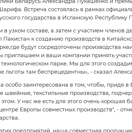
лики Беларусь Александра Лукашенко и прем
Шарифа. Встреча состоялась в рамках официал
усского государства в Исламскую Республику 
в узком составе, а затем с участием членов д
л Пакистан к созданию производств в Китайск
рке,где будут сосредоточены производства на
ы приглашаем и ваши компании принять участи
 технологическом парке. Мы для этого создад
ые льготы там беспрецедентны», - сказал Алек
а особо заинтересована в том, чтобы, придя в 
 швейные, текстильные производства, подчер
этом. У нас же есть для этого очень хорошая б
центре Европы совместных производств", - отм
арства.
этих предприятий, наша совместная продукция