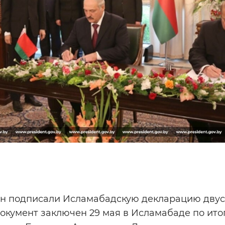
ан подписали Исламабадскую декларацию дву
документ заключен 29 мая в Исламабаде по ит