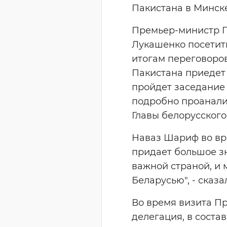
Пакистана в Минске
Премьер-министр П
Лукашенко посетить
итогам переговоров
Пакистана приедет 
пройдет заседание 
подробно проанали
Главы белорусского
Наваз Шариф во вр
придает большое з
важной страной, и
Беларусью", - сказ
Во время визита П
делегация, в соста