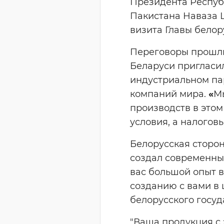
Президента Респуб
Пакистана Наваза 
визита Главы белор
Переговоры прошли 
Беларуси пригласи
индустриальном па
компаний мира.
«
М
производств в этом
условия, а налогов
Белорусская сторон
создал современные
вас большой опыт в 
созданию с вами в 
белорусского госуд
"Ваша продукция с 