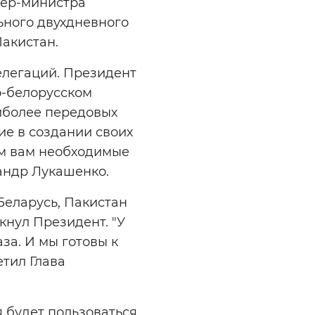
ьер-министра
ьного двухдневного
Пакистан.
елегаций. Президент
о-белорусском
иболее передовых
е в создании своих
им вам необходимые
сандр Лукашенко.
Беларусь, Пакистан
кнул Президент. "У
аза. И мы готовы к
етил Глава
 будет пользоваться