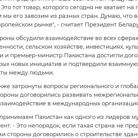
Это тот товар, которого сегодня не хватает на
и мы его завозим из разных стран. Думаю, что
вропейском рынке", - считает Президент Белару
роны обсудили взаимодействие во всех сферах,
нности, сельском хозяйстве, инвестициях, куль
и и премьер-министр Пакистана достигли дог
рых новых инициатив и подтвердили взаимную 
кты между людьми.
кже затронуты вопросы регионального и глоба
тороны договорились развивать межрегиональн
взаимодействие в международных организациях
принимаем Пакистан как одного из лидеров му
нт. - Это непорядок, если такая страна не пре
язи стороны договорились о строительстве зда