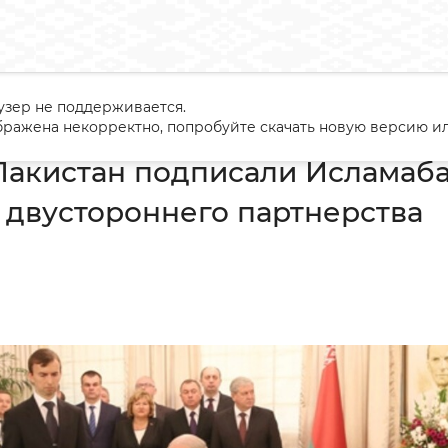
узер не поддерживается.
усь и Пакистан подписали Исламабадскую декларацию двустор
ражена некорректно, попробуйте скачать новую версию ил
Пакистан подписали Исламаб
двустороннего партнерства