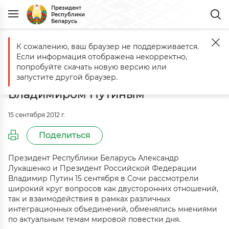
Президент
Республики
Беларусь
К сожалению, ваш браузер не поддерживается.
Главная
События
Александр Лукашенко встретился в Сочи с 
Если информация отображена некорректно,
Александр Лукашенко встретился
попробуйте скачать новую версию или
в Сочи с Президентом России
запустите другой браузер.
Владимиром Путиным
15 сентября 2012 г.
Поделиться
Президент Республики Беларусь Александр
Лукашенко и Президент Российской Федерации
Владимир Путин 15 сентября в Сочи рассмотрели
широкий круг вопросов как двусторонних отношений,
так и взаимодействия в рамках различных
интеграционных объединений, обменялись мнениями
по актуальным темам мировой повестки дня.