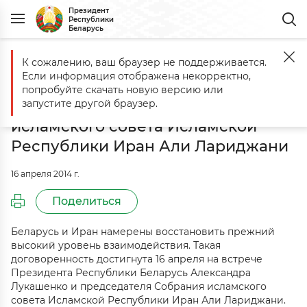
Президент
Республики
Беларусь
К сожалению, ваш браузер не поддерживается.
Главная
События
Александр Лукашенко встретился с Председа
Если информация отображена некорректно,
Александр Лукашенко встретился
попробуйте скачать новую версию или
с Председателем Собрания
запустите другой браузер.
исламского совета Исламской
Республики Иран Али Лариджани
16 апреля 2014 г.
Поделиться
Беларусь и Иран намерены восстановить прежний
высокий уровень взаимодействия. Такая
договоренность достигнута 16 апреля на встрече
Президента Республики Беларусь Александра
Лукашенко и председателя Собрания исламского
совета Исламской Республики Иран Али Лариджани.