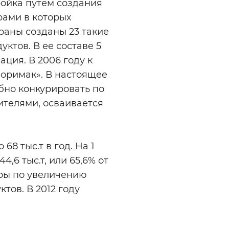
ройка путем создания
рами в которых
раны созданы 23 такие
ктов. В ее составе 5
ция. В 2006 году к
оримак». В настоящее
но конкурировать по
ителями, осваивается
8 тыс.т в год. На 1
,6 тыс.т, или 65,6% от
ры по увеличению
тов. В 2012 году