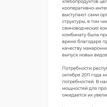
хлебопродуктов це
кооперативно-инте
выступают сами орг
структуры, в том ч
свиноводческих ком
комбинату была пр
время благодаря п
качеству макаронн
выпуск новых видо
Потребности респуб
октября 2011 года м
потребностей. В н
мощностей для прои
ожидается их увелич