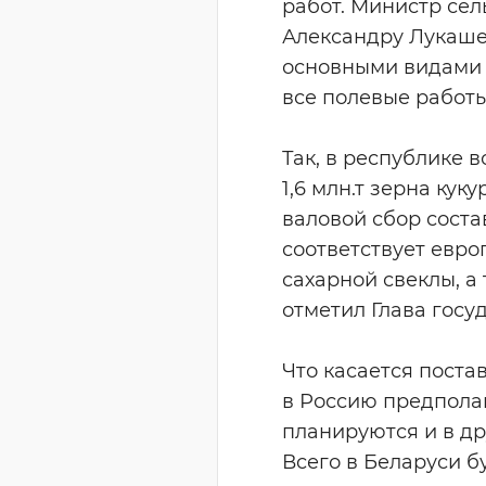
работ. Министр сел
Александру Лукашен
основными видами 
все полевые работы
Так, в республике в
1,6 млн.т зерна кук
валовой сбор состав
соответствует евро
сахарной свеклы, а
отметил Глава госу
Что касается поста
в Россию предполаг
планируются и в др
Всего в Беларуси б