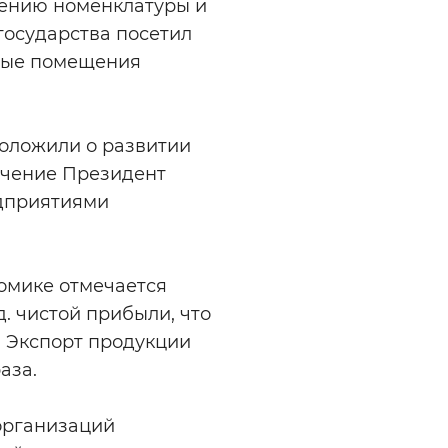
рению номенклатуры и
государства посетил
нные помещения
доложили о развитии
ючение Президент
едприятиями
номике отмечается
. чистой прибыли, что
. Экспорт продукции
аза.
организаций