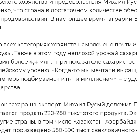
ьского хозяйства и продовольствия Михаил Ру
ко, что страна в достаточном количестве обе
продовольствия. В настоящее время аграрии 
.
о всех категориях хозяйств намолочено почти 8,
урузы. Также в этом году неплохой урожай сахар
ил более 4,4 млн.т при показателе сахаристост
пейскому уровню. «Когда-то мы мечтали выращи
 теперь подбираемся к пяти миллионам», – с у
дарства.
вок сахара на экспорт, Михаил Русый доложил П
ается продать 220-280 тыс.т этого продукта. Э
угие страны, в том числе Казахстан, Азербайд
удет произведено 580-590 тыс.т свекловичного 