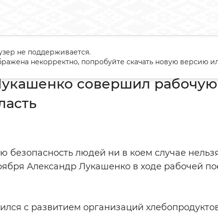
узер не поддерживается.
андр Лукашенко совершил рабочую поездку в Минскую област
ражена некорректно, попробуйте скачать новую версию ил
Лукашенко совершил рабочую 
ласть
 безопасность людей ни в коем случае нельзя
 ноября Александр Лукашенко в ходе рабочей п
ился с развитием организаций хлебопродуктов