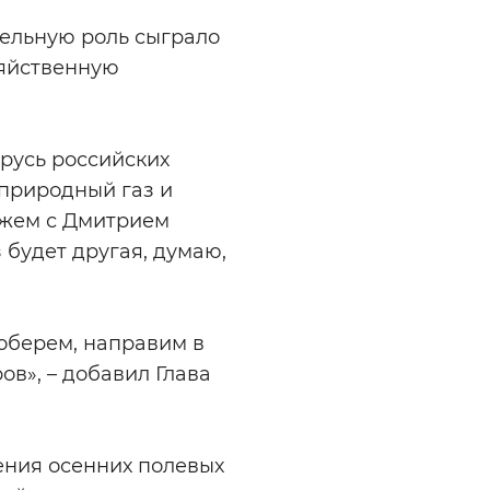
тельную роль сыграло
зяйственную
арусь российских
природный газ и
кажем с Дмитрием
будет другая, думаю,
 соберем, направим в
ов», – добавил Глава
ения осенних полевых