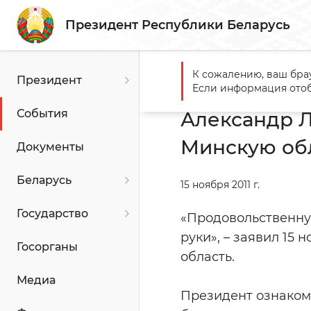
Президент Республики Беларусь
К сожалению, ваш бра
Президент
Главная
События
Алекс
Если информация отоб
События
Александр 
Минскую об
Документы
Беларусь
15 ноября 2011 г.
Государство
«Продовольственную
руки», – заявил 15
Госорганы
область.
Медиа
Президент ознаком