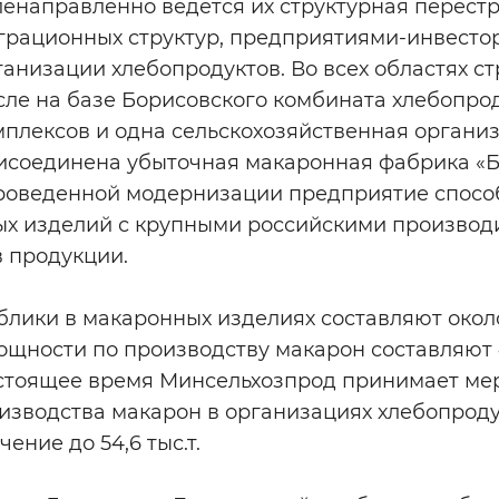
ленаправленно ведется их структурная перест
грационных структур, предприятиями-инвесто
анизации хлебопродуктов. Во всех областях ст
исле на базе Борисовского комбината хлебопроду
плексов и одна сельскохозяйственная организа
исоединена убыточная макаронная фабрика «Б
роведенной модернизации предприятие способ
ых изделий с крупными российскими производ
в продукции.
лики в макаронных изделиях составляют около 6
ощности по производству макарон составляют 44
астоящее время Минсельхозпрод принимает ме
зводства макарон в организациях хлебопродук
ение до 54,6 тыс.т.