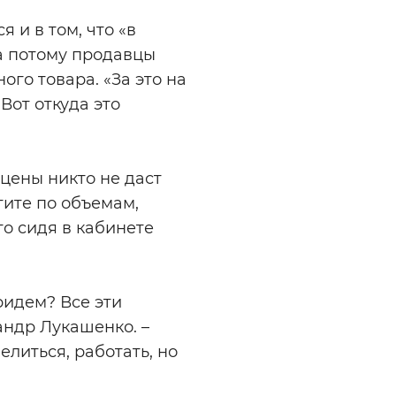
 и в том, что «в
а потому продавцы
ого товара. «За это на
Вот откуда это
 цены никто не даст
тите по объемам,
то сидя в кабинете
ридем? Все эти
андр Лукашенко. –
литься, работать, но