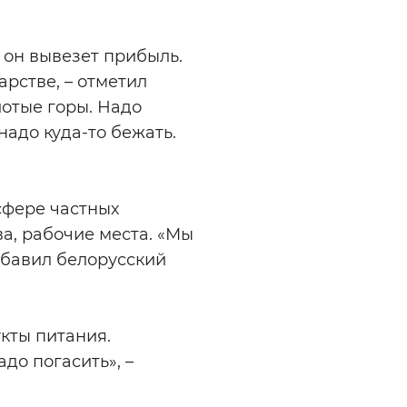
о он вывезет прибыль.
арстве, – отметил
лотые горы. Надо
надо куда-то бежать.
сфере частных
а, рабочие места. «Мы
обавил белорусский
укты питания.
до погасить», –