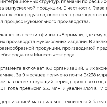
-интеграционных структур, планами по расши
 выпускаемой продукции. В частности, Глава 
нат хлебопродуктов, осмотрел производстве
л процесс мукомольного производства.
укашенко посетил филиал «Боримак», где ему 
 производств мукомольных изделий. В закл
 разнообразной продукции, производимой пр
лебопродуктам Минсельхозпрода.
ртамента включает 169 организаций. В их эко
мика. За 9 месяцев получено почти Br238 млрд
 чем за соответствующий период прошлого года
011 года превысил $59 млн. и увеличился в 1,7 р
дернизацией материально-технической базы 