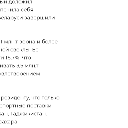
сый доложил
спечила себя
Беларуси завершили
1 млн.т зерна и более
ной свеклы. Ее
и 16,7%, что
вать 3,5 млн.т
довлетворением
резиденту, что только
кспортные поставки
жан, Таджикистан.
сахара.