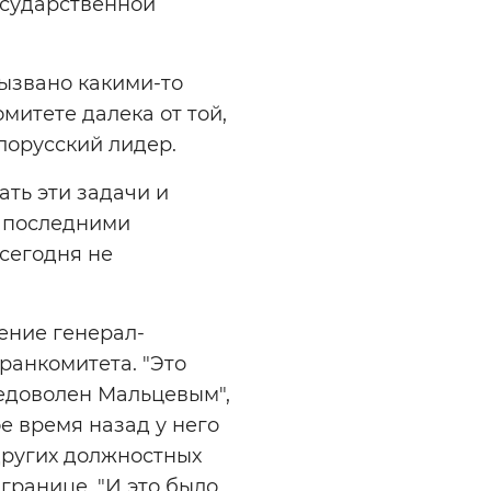
осударственной
вызвано какими-то
митете далека от той,
елорусский лидер.
ать эти задачи и
я последними
 сегодня не
чение генерал-
ранкомитета. "Это
 недоволен Мальцевым",
е время назад у него
других должностных
границе. "И это было