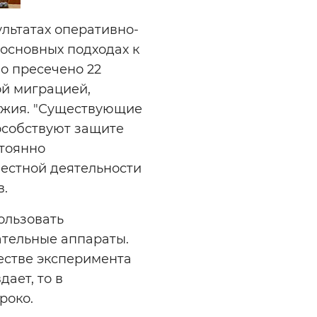
льтатах оперативно-
 основных подходах к
ло пресечено 22
ой миграцией,
ужия. "Существующие
особствуют защите
стоянно
местной деятельности
в.
ользовать
ательные аппараты.
честве эксперимента
ает, то в
роко.