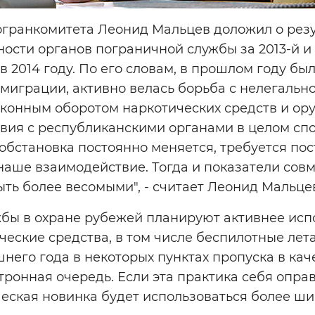
огранкомитета Леонид Мальцев доложил о резу
ости органов пограничной службы за 2013-й и
в 2014 году. По его словам, в прошлом году бы
миграции, активно велась борьба с нелегальн
аконным оборотом наркотических средств и ор
вия с республиканскими органами в целом сп
обстановка постоянно меняется, требуется по
наше взаимодействие. Тогда и показатели сов
ыть более весомыми", - считает Леонид Мальце
бы в охране рубежей планируют активнее исп
еские средства, в том числе беспилотные лет
шнего года в некоторых пунктах пропуска в ка
тронная очередь. Если эта практика себя оправд
еская новинка будет использоваться более ши