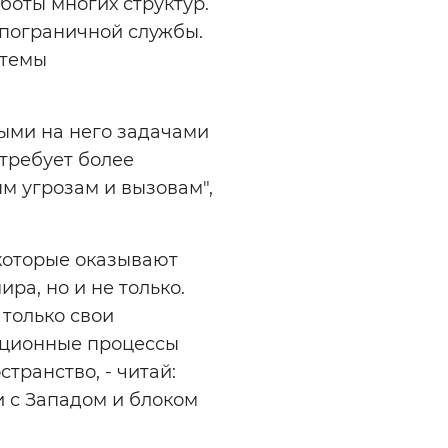
аботы многих структур.
 пограничной службы.
стемы
ыми на него задачами
требует более
м угрозам и вызовам",
которые оказывают
ра, но и не только.
только свои
рационные процессы
транство, - читай:
и с Западом и блоком