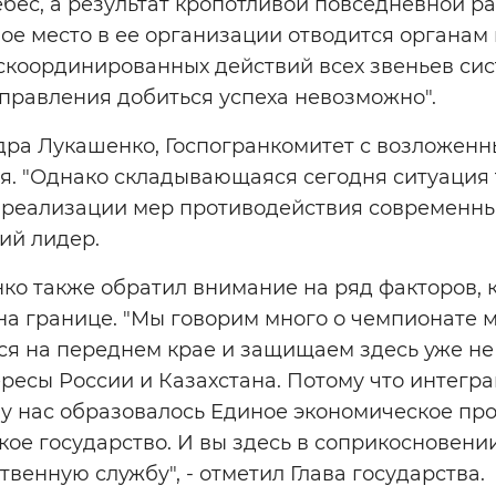
небес, а результат кропотливой повседневной р
ое место в ее организации отводится органам
 скоординированных действий всех звеньев си
правления добиться успеха невозможно".
дра Лукашенко, Госпогранкомитет с возложенн
я. "Однако складывающаяся сегодня ситуация 
и реализации мер противодействия современны
кий лидер.
ко также обратил внимание на ряд факторов, 
на границе. "Мы говорим много о чемпионате ми
я на переднем крае и защищаем здесь уже не 
ересы России и Казахстана. Потому что интег
о у нас образовалось Единое экономическое прос
ое государство. И вы здесь в соприкосновени
твенную службу", - отметил Глава государства.