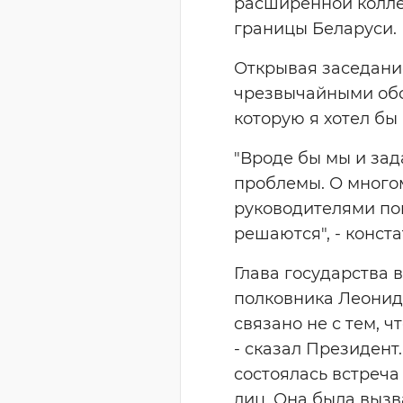
расширенной колле
границы Беларуси.
Открывая заседание
чрезвычайными обст
которую я хотел бы 
"Вроде бы мы и зада
проблемы. О много
руководителями пог
решаются", - конст
Глава государства 
полковника Леонид
связано не с тем, 
- сказал Президент
состоялась встреча
лиц. Она была вызв