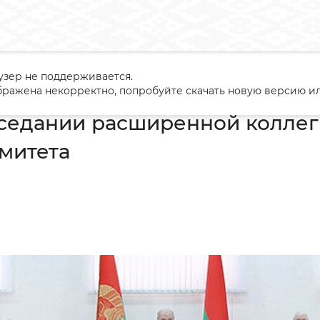
узер не поддерживается.
ие в заседании расширенной коллегии Госпогранкомитета
ражена некорректно, попробуйте скачать новую версию ил
аседании расширенной колле
омитета