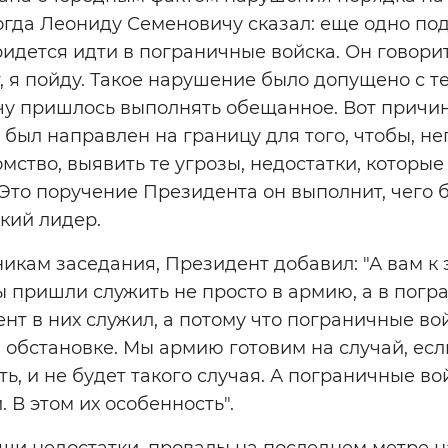
тогда Леониду Семеновичу сказал: еще одно по
ридется идти в пограничные войска. Он говорит
, я пойду. Такое нарушение было допущено с т
 пришлось выполнять обещанное. Вот причина
был направлен на границу для того, чтобы, н
омство, выявить те угрозы, недостатки, которые
Это поручение Президента он выполнит, чего бы
кий лидер.
икам заседания, Президент добавил: "А вам к 
ы пришли служить не просто в армию, а в погр
ент в них служил, а потому что пограничные вой
 обстановке. Мы армию готовим на случай, если
ть, и не будет такого случая. А пограничные в
 В этом их особенность".
аши недостатки, провалы на последнем метре 