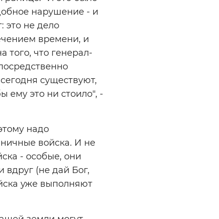
добное нарушение - и
: это не дело
ечением времени, и
 того, что генерал-
епосредственно
 сегодня существуют,
 ему это ни стоило", -
этому надо
аничные войска. И не
ска - особые, они
 вдруг (не дай Бог,
ойска уже выполняют
нашей земли могут