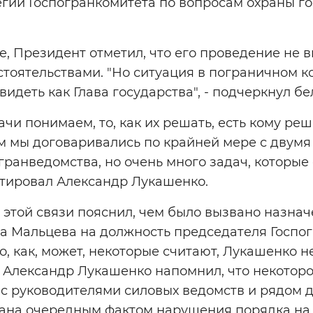
гии Госпогранкомитета по вопросам охраны г
, Президент отметил, что его проведение не 
оятельствами. "Но ситуация в пограничном ко
видеть как Глава государства", - подчеркнул б
чи понимаем, то, как их решать, есть кому реш
м мы договаривались по крайней мере с двум
ранведомства, но очень много задач, которые
атировал Александр Лукашенко.
в этой связи пояснил, чем было вызвано назна
а Мальцева на должность председателя Госпог
что, как, может, некоторые считают, Лукашенко
. Александр Лукашенко напомнил, что некоторо
 с руководителями силовых ведомств и рядом 
ана очередным фактом нарушения порядка на 