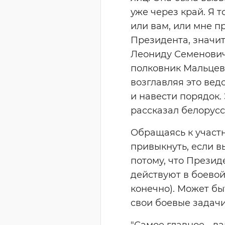
уже через край. Я 
или вам, или мне п
Президента, значит
Леониду Семеновичу
полковник Мальцев 
возглавляя это вед
и навести порядок. 
рассказал белорусс
Обращаясь к участн
привыкнуть, если в
потому, что Презид
действуют в боевой
конечно). Может бы
свои боевые задачи.
"Самое главное - в