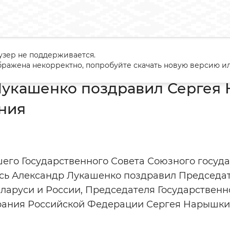
узер не поддерживается.
андр Лукашенко поздравил Сергея Нарышкина с днем рожден
ражена некорректно, попробуйте скачать новую версию ил
Лукашенко поздравил Сергея
ния
его Государственного Совета Союзного госуда
сь Александр Лукашенко поздравил Председа
ларуси и России, Председателя Государствен
ания Российской Федерации Сергея Нарышкин