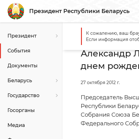
Президент Республики Беларусь
К сожалению, ваш бра
Президент
Главная
События
Алекс
Если информация отоб
События
Александр 
днем рожде
Документы
Беларусь
27 октября 2012 г.
Государство
Председатель Высш
Республики Белару
Госорганы
Собрания Союза Бе
Федерального Собр
Медиа