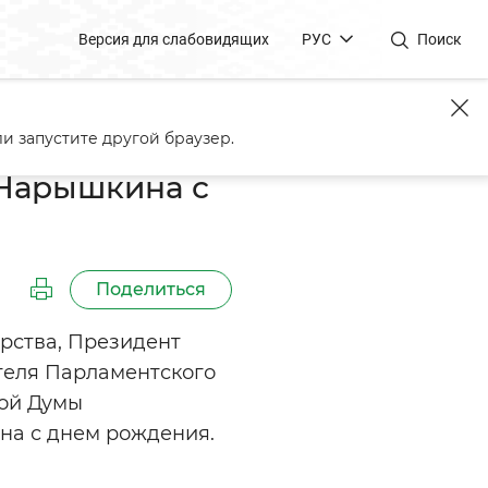
Версия для слабовидящих
РУС
Поиск
ия
и запустите другой браузер.
 Нарышкина с
Поделиться
рства, Президент
теля Парламентского
ной Думы
а с днем рождения.