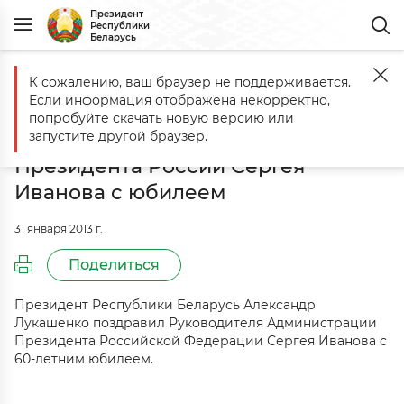
Президент
Республики
Беларусь
К сожалению, ваш браузер не поддерживается.
Главная
События
Александр Лукашенко поздравил Руководите
Если информация отображена некорректно,
Александр Лукашенко поздравил
попробуйте скачать новую версию или
Руководителя Администрации
запустите другой браузер.
Президента России Сергея
Иванова с юбилеем
31 января 2013 г.
Поделиться
Президент Республики Беларусь Александр
Лукашенко поздравил Руководителя Администрации
Президента Российской Федерации Сергея Иванова с
60-летним юбилеем.