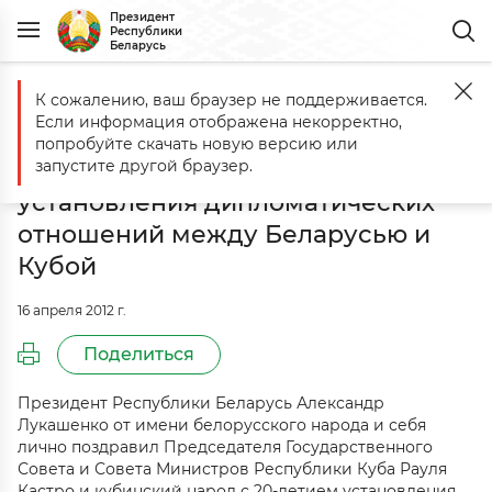
Президент
Республики
Беларусь
К сожалению, ваш браузер не поддерживается.
Главная
События
Александр Лукашенко поздравил Рауля Кастр
Если информация отображена некорректно,
Александр Лукашенко поздравил
попробуйте скачать новую версию или
Рауля Кастро с 20-летием
запустите другой браузер.
установления дипломатических
отношений между Беларусью и
Кубой
16 апреля 2012 г.
Поделиться
Президент Республики Беларусь Александр
Лукашенко от имени белорусского народа и себя
лично поздравил Председателя Государственного
Совета и Совета Министров Республики Куба Рауля
Кастро и кубинский народ с 20-летием установления