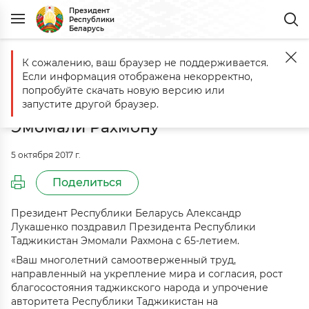
Президент
Республики
Беларусь
К сожалению, ваш браузер не поддерживается.
Главная
События
Поздравление Президенту Республики Таджи
Если информация отображена некорректно,
Поздравление Президенту
попробуйте скачать новую версию или
Республики Таджикистан
запустите другой браузер.
Эмомали Рахмону
5 октября 2017 г.
Поделиться
Президент Республики Беларусь Александр
Лукашенко поздравил Президента Республики
Таджикистан Эмомали Рахмона с 65-летием.
«Ваш многолетний самоотверженный труд,
направленный на укрепление мира и согласия, рост
благосостояния таджикского народа и упрочение
авторитета Республики Таджикистан на