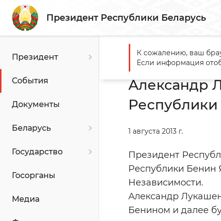
Президент Республики Беларусь
К сожалению, ваш бра
Президент
Главная
События
Алекс
Если информация отоб
События
Александр 
Республики
Документы
Беларусь
1 августа 2013 г.
Государство
Президент Республ
Республики Бенин 
Госорганы
Независимости.
Александр Лукашен
Медиа
Бенином и далее бу