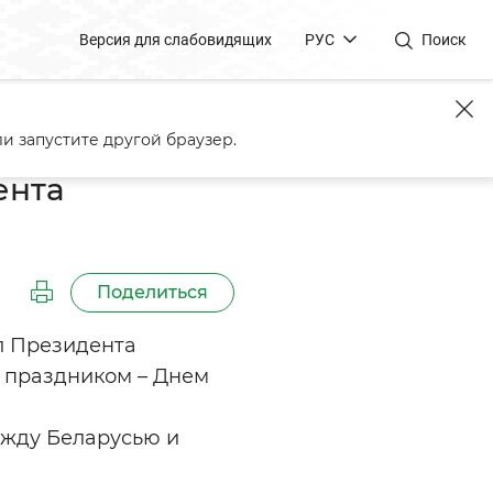
Версия для слабовидящих
РУС
Поиск
и Бони
и запустите другой браузер.
ента
Поделиться
л Президента
 праздником – Днем
ежду Беларусью и
.