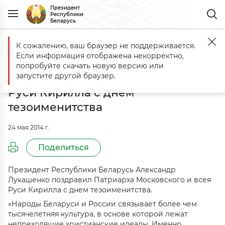
Президент
Республики
Беларусь
К сожалению, ваш браузер не поддерживается.
Главная
События
Александр Лукашенко поздравил Патриарха М
Если информация отображена некорректно,
Александр Лукашенко поздравил
попробуйте скачать новую версию или
Патриарха Московского и всея
запустите другой браузер.
Руси Кирилла с днем
тезоименитства
24 мая 2014 г.
Поделиться
Президент Республики Беларусь Александр
Лукашенко поздравил Патриарха Московского и всея
Руси Кирилла с днем тезоименитства.
«Народы Беларуси и России связывает более чем
тысячелетняя культура, в основе которой лежат
непреходящие христианские идеалы. Именно