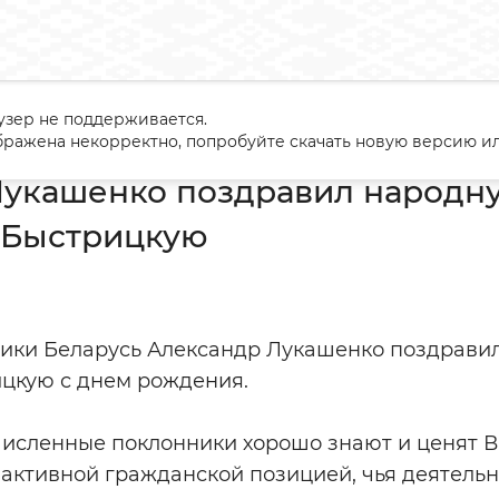
узер не поддерживается.
андр Лукашенко поздравил народную артистку СССР Элину Бы
ражена некорректно, попробуйте скачать новую версию ил
укашенко поздравил народну
 Быстрицкую
ики Беларусь Александр Лукашенко поздравил
цкую с днем рождения.
численные поклонники хорошо знают и ценят 
с активной гражданской позицией, чья деятельн