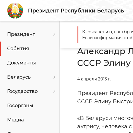
Президент Республики Беларусь
К сожалению, ваш бра
Президент
Главная
События
Алекс
Если информация отоб
События
Александр Л
СССР Элину
Документы
Беларусь
4 апреля 2013 г.
Государство
Президент Республ
СССР Элину Быстри
Госорганы
«В Беларуси много
Медиа
актрису, человека 