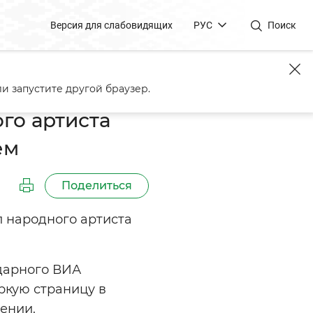
Версия для слабовидящих
РУС
Поиск
икова с 70-летним юбилеем
и запустите другой браузер.
го артиста
ем
Поделиться
 народного артиста
дарного ВИА
ркую страницу в
лении.