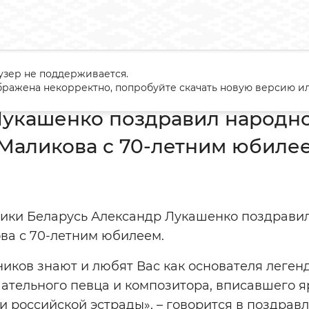
узер не поддерживается.
андр Лукашенко поздравил народного артиста СССР Юрия Мал
ражена некорректно, попробуйте скачать новую версию ил
укашенко поздравил народно
Маликова с 70-летним юбиле
ики Беларусь Александр Лукашенко поздравил
а с 70-летним юбилеем.
иков знают и любят Вас как основателя леген
ательного певца и композитора, вписавшего я
и российской эстрады», – говорится в поздрав