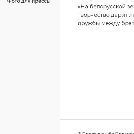
Фото для прессы
«На белорусской з
творчество дарит л
дружбы между братс