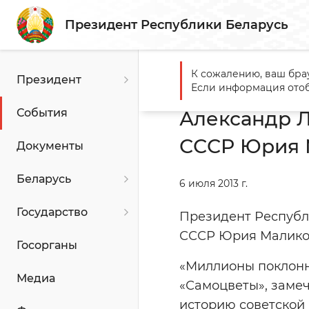
Президент Республики Беларусь
К сожалению, ваш бра
Президент
Главная
События
Алекс
Если информация отоб
События
Александр Л
СССР Юрия 
Документы
Беларусь
6 июля 2013 г.
Государство
Президент Республ
СССР Юрия Маликов
Госорганы
«Миллионы поклонн
Медиа
«Самоцветы», замеч
историю советской 