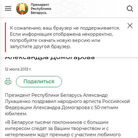
Президент
Республики
Беларусь
К сожалению, ваш браузер не поддерживается.
Главная
События
Александр Лукашенко поздравил народного а
Если информация отображена некорректно,
Александр Лукашенко поздравил
попробуйте скачать новую версию или
народного артиста России
запустите другой браузер.
Александра Домогарова
12 июля 2013 г.
Поделиться
Президент Республики Беларусь Александр
Лукашенко поздравил народного артиста Российской
Федерации Александра Домогарова с 50-летним
юбилеем.
«В Беларуси тысячи поклонников с большим
интересом следят за Вашим творчеством и с
нетерпением ждут премьер с участием любимого