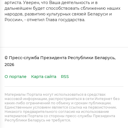
артиста. Уверен, что Ваша деятельность и в
дальнейшем будет способствовать сближению наших
народов, развитию культурных связей Беларуси и
России», - отметил Глава государства.
© Пресс-служба Президента Республики Беларусь,
2026
О портале
Карта сайта
RSS
Материалы Портала могут использоваться в средствах
массовой информации, распространяться в сети Интернет без
каких-либо ограничений по объему и срокам публикации.
Единственным условием является ссылка на первоисточник.
Никакого предварительного согласия на использование
материалов Портала со стороны пресс-службы Президента
Республики Беларусь не требуется.