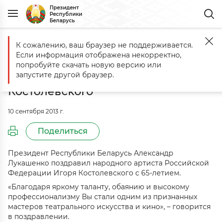
Президент
Республики
Беларусь
К сожалению, ваш браузер не поддерживается.
Главная
События
Александр Лукашенко поздравил народного а
Если информация отображена некорректно,
Александр Лукашенко поздравил
попробуйте скачать новую версию или
народного артиста России Игоря
запустите другой браузер.
Костолевского
10 сентября 2013 г.
Поделиться
Президент Республики Беларусь Александр
Лукашенко поздравил народного артиста Российской
Федерации Игоря Костолевского с 65-летием.
«Благодаря яркому таланту, обаянию и высокому
профессионализму Вы стали одним из признанных
мастеров театрального искусства и кино», – говорится
в поздравлении.