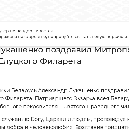
узер не поддерживается.
андр Лукашенко поздравил Митрополита Минского и Слуцкого
ражена некорректно, попробуйте скачать новую версию ил
Лукашенко поздравил Митроп
Слуцкого Филарета
ики Беларусь Александр Лукашенко поздрави
о Филарета, Патриаршего Экзарха всея Белару
бесного покровителя – Святого Праведного Ф
я служению Богу, Церкви и людям, проповедуя
ы добра и человеколюбия. Возглавив тридцать