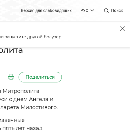
Версия для слабовидящих
РУС
Поиск
 Филарета
и запустите другой браузер.
олита
Поделиться
л Митрополита
си с днем Ангела и
иларета Милостивого.
 извечные
 пять лет назад