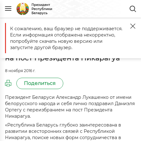
Президент
Республики
Беларусь
К сожалению, ваш браузер не поддерживается.
Главная
События
Александр Лукашенко поздравил Даниэля Орт
Если информация отображена некорректно,
Александр Лукашенко поздравил
попробуйте скачать новую версию или
Даниэля Ортегу с переизбранием
запустите другой браузер.
на пост Президента Никарагуа
8 ноября 2016 г.
Поделиться
Президент Беларуси Александр Лукашенко от имени
белорусского народа и себя лично поздравил Даниэля
Ортегу с переизбранием на пост Президента
Никарагуа.
«Республика Беларусь глубоко заинтересована в
развитии всесторонних связей с Республикой
Никарагуа, поиске новых форм сотрудничества в