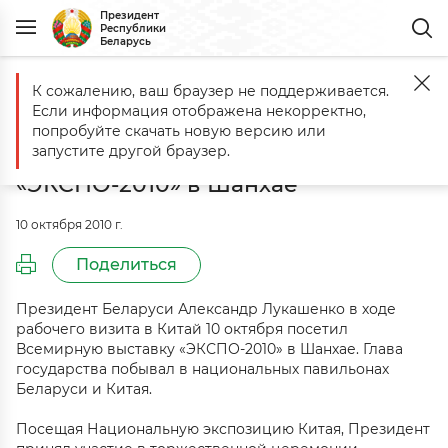
Президент
Республики
Беларусь
К сожалению, ваш браузер не поддерживается.
Главная
События
10 октября Александр Лукашенко посетил Вс
Если информация отображена некорректно,
10 октября Александр Лукашенко
попробуйте скачать новую версию или
посетил Всемирную выставку
запустите другой браузер.
«ЭКСПО-2010» в Шанхае
10 октября 2010 г.
Поделиться
Президент Беларуси Александр Лукашенко в ходе
рабочего визита в Китай 10 октября посетил
Всемирную выставку «ЭКСПО-2010» в Шанхае. Глава
государства побывал в национальных павильонах
Беларуси и Китая.
Посещая Национальную экспозицию Китая, Президент