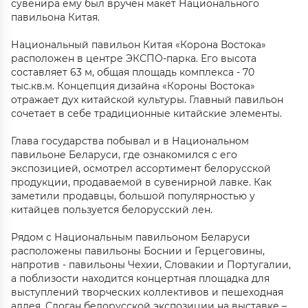
сувенира ему был вручен макет Национального
павильона Китая.
Национальный павильон Китая «Корона Востока»
расположен в центре ЭКСПО-парка. Его высота
составляет 63 м, общая площадь комплекса - 70
тыс.кв.м. Концепция дизайна «Короны Востока»
отражает дух китайской культуры. Главный павильон
сочетает в себе традиционные китайские элементы.
Глава государства побывал и в Национальном
павильоне Беларуси, где ознакомился с его
экспозицией, осмотрел ассортимент белорусской
продукции, продаваемой в сувенирной лавке. Как
заметили продавцы, большой популярностью у
китайцев пользуется белорусский лен.
Рядом с Национальным павильоном Беларуси
расположены павильоны Боснии и Герцеговины,
напротив - павильоны Чехии, Словакии и Португалии,
а поблизости находится концертная площадка для
выступлений творческих коллективов и пешеходная
аллея. Слоган белорусской экспозиции на выставке –