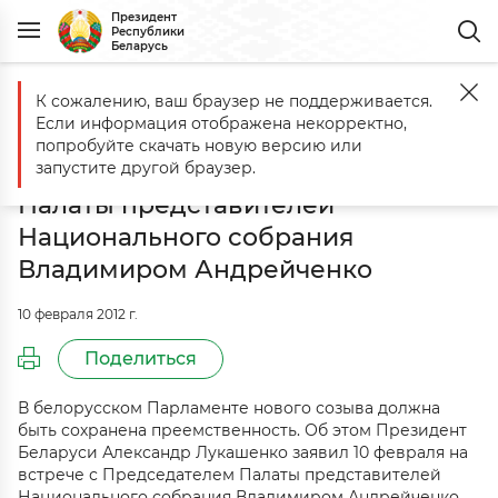
Президент
Республики
Беларусь
К сожалению, ваш браузер не поддерживается.
Главная
События
10 февраля Александр Лукашенко встретилс
Если информация отображена некорректно,
10 февраля Александр Лукашенко
попробуйте скачать новую версию или
встретился с Председателем
запустите другой браузер.
Палаты представителей
Национального собрания
Владимиром Андрейченко
10 февраля 2012 г.
Поделиться
В белорусском Парламенте нового созыва должна
быть сохранена преемственность. Об этом Президент
Беларуси Александр Лукашенко заявил 10 февраля на
встрече с Председателем Палаты представителей
Национального собрания Владимиром Андрейченко.