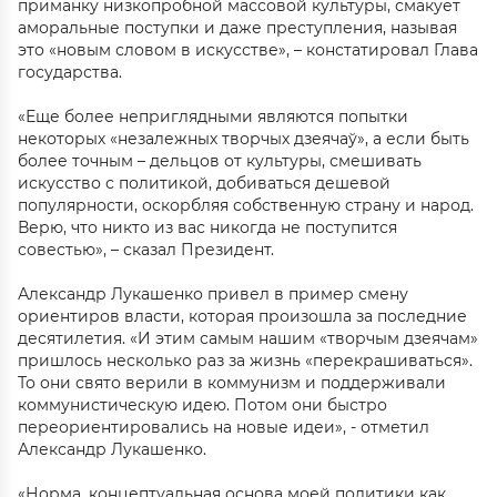
приманку низкопробной массовой культуры, смакует
аморальные поступки и даже преступления, называя
это «новым словом в искусстве», – констатировал Глава
государства.
«Еще более неприглядными являются попытки
некоторых «незалежных творчых дзеячаў», а если быть
более точным – дельцов от культуры, смешивать
искусство с политикой, добиваться дешевой
популярности, оскорбляя собственную страну и народ.
Верю, что никто из вас никогда не поступится
совестью», – сказал Президент.
Александр Лукашенко привел в пример смену
ориентиров власти, которая произошла за последние
десятилетия. «И этим самым нашим «творчым дзеячам»
пришлось несколько раз за жизнь «перекрашиваться».
То они свято верили в коммунизм и поддерживали
коммунистическую идею. Потом они быстро
переориентировались на новые идеи», - отметил
Александр Лукашенко.
«Норма, концептуальная основа моей политики как