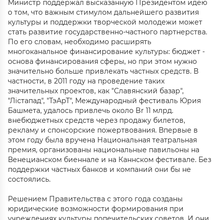
Министр поддержал высказанную Президентом идею
о том, что важным стимулом дальнейшего развития
культуры и поддержки творческой молодежи может
стать развитие государственно-частного партнерства.
По его словам, необходимо расширять
многоканальное финансирование культуры: бюджет -
основа финансирования сферы, но при этом нужно
значительно больше привлекать частных средств. В
частности, в 2011 году на проведение таких
значительных проектов, как "Славянский базар",
"Лістапад", "ТэАрТ", Международный фестиваль Юрия
Башмета, удалось привлечь около Br 11 млрд.
внебюджетных средств через продажу билетов,
рекламу и спонсорские пожертвования. Впервые в
этом году была вручена Национальная театральная
премия, организованы национальные павильоны на
Венецианском биеннале и на Каннском фестивале. Без
поддержки частных банков и компаний они бы не
состоялись.
Решением Правительства с этого года созданы
юридические возможности формирования при
учреждениях культуры попечительских советов. И они