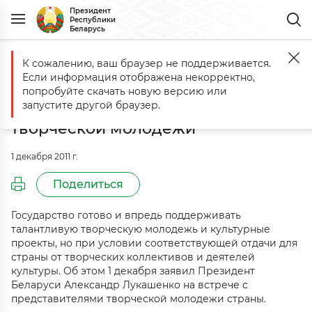
Президент
Республики
Беларусь
К сожалению, ваш браузер не поддерживается.
Главная
События
1 декабря Александр Лукашенко встретился 
Если информация отображена некорректно,
1 декабря Александр Лукашенко
попробуйте скачать новую версию или
встретился с представителями
запустите другой браузер.
творческой молодежи
1 декабря 2011 г.
Поделиться
Государство готово и впредь поддерживать
талантливую творческую молодежь и культурные
проекты, но при условии соответствующей отдачи для
страны от творческих коллективов и деятелей
культуры. Об этом 1 декабря заявил Президент
Беларуси Александр Лукашенко на встрече с
представителями творческой молодежи страны.