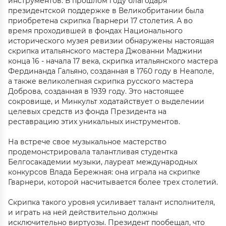
инструментов. В прошлом году благодаря
президентской поддержке в Великобритании была
приобретена скрипка Гварнери 17 столетия. А во
время проходившей в фондах Национального
исторического музея ревизии обнаружены настоящая
скрипка итальянского мастера Джованни Маджини
конца 16 - начала 17 века, скрипка итальянского мастера
Фердинанда Гальяно, созданная в 1760 году в Неаполе,
а также великолепная скрипка русского мастера
Доброва, созданная в 1939 году. Это настоящее
сокровище, и Минкульт ходатайствует о выделении
целевых средств из фонда Президента на
реставрацию этих уникальных инструментов.
На встрече свое музыкальное мастерство
продемонстрировала талантливая студентка
Белгосакадемии музыки, лауреат международных
конкурсов Влада Бережная: она играла на скрипке
Гварнери, которой насчитывается более трех столетий.
Скрипка такого уровня усиливает талант исполнителя,
и играть на ней действительно должны
исключительно виртуозы. Президент пообещал, что