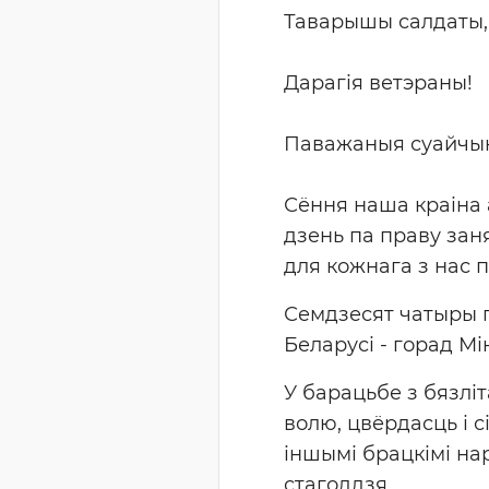
Таварышы салдаты, 
Дарагія ветэраны!
Паважаныя суайчынні
Сёння наша краіна 
дзень па праву заня
для кожнага з нас 
Семдзесят чатыры г
Беларусі - горад Мі
У барацьбе з бязл
волю, цвёрдасць і с
іншымі брацкімі на
стагоддзя.