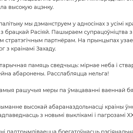
ла высокую ацэнку.
алітыку мы дэманструем у адносінах з усімі кр
з брацкай Расіяй. Пашыраем супрацоўніцтва з
м стратэгічным партнёрам. На прынцыпах узае
 з краінамі Захаду.
тарычная памяць сведчыць: мірнае неба і ств
ейна абаронены. Расслабляцца нельга!
амыя рашучыя меры па ўмацаванні ваеннай бя
рыманне высокай абараназдольнасці краіны ўн
дпаведнасць з новымі выклікамі і пагрозамі XX
і падтрымліваецца боегатоўнасць рэгіянальна