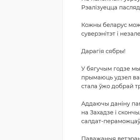
Рэалізуецца пасляд
Кожны беларус мож
суверэнітэт і незал
Дарагія сябры!
У бягучым годзе м
прымаюць удзел вае
стала ўжо добрай т
Аддаючы даніну пам
на Захадзе і скончы
салдат-пераможцаў 
Паважаныя ветэра