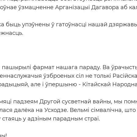
оўнае ўзмацненне Арганізацыі Дагавора аб ка
а быць упэўнены ў гатоўнасці нашай дзяржав
ежнасць.
ы пашырылі фармат нашага параду. Ва ўрачыс
ннаслужачыя ўзброеных сіл не толькі Расійск
радыцыяй, але і ўпершыню - Кітайскай Народна
яці падзеям Другой сусветнай вайны, мы помн
лася далёка на Усходзе. Вельмі сімвалічна, шт
стаяць у адзіным парадным страі.
ны!