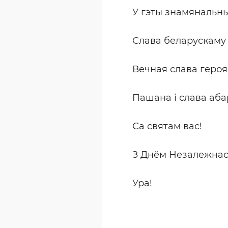
У гэты знамянальны
Слава беларускаму 
Вечная слава героя
Пашана і слава аб
Са святам вас!
З Днём Незалежнас
Ура!