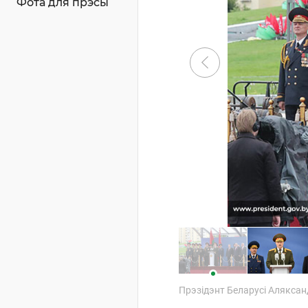
Фота для прэсы
Прэзідэнт Беларусі Алякса