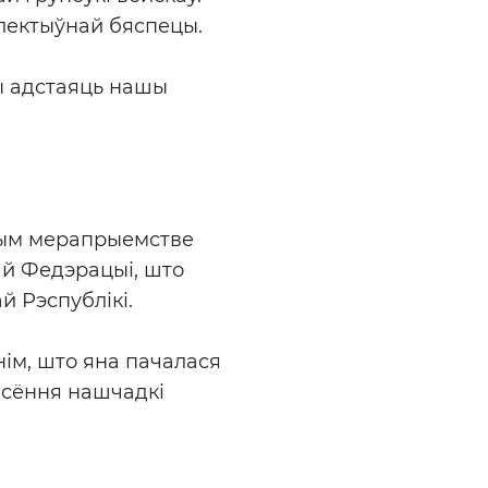
лектыўнай бяспецы.
ы адстаяць нашы
тым мерапрыемстве
ай Федэрацыі, што
й Рэспублікі.
ім, што яна пачалася
о сёння нашчадкі