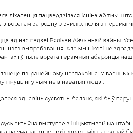
га ліхалецця пацвердзілася ісціна аб тым, што
у з ворагам за родную зямлю, нельга перамагч
ца ад нас падзеі Вялікай Айчыннай вайны. Ус
рашнага выпрабавання. Але мы ніколі не здрадз
франтах і ў тыле ворага гераічныя абаронцы наш
планеце па-ранейшаму неспакойна. У ваенных ка
 гінуць ні ў чым не вінаватыя людзі.
ўдалося аднавіць сусветны баланс, які быў пар
арусь актыўна выступае з ініцыятывай маштаб
ага на ўмацаванне архітэктуры міжнароднай бясп