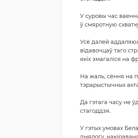
У суровы час ваенна
ў смяротную схватк
Усё далей аддаляюц
відавочцаў таго ст
якіх змагаліся на 
На жаль, сёння на 
тэрарыстычных актаў
Да гэтага часу не 
стагоддзя.
У гэтых умовах Бел
дыялогу, накіраван