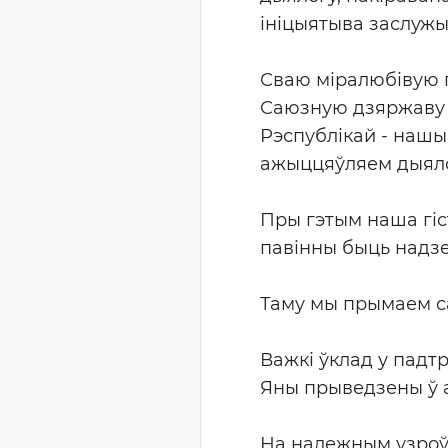
ініцыятыва заслужы
Сваю міралюбівую п
Саюзную дзяржаву 
Рэспублікай - нашы
ажыццяўляем дыялог
Пры гэтым наша гіс
павінны быць надз
Таму мы прымаем с
Важкі ўклад у падт
Яны прыведзены ў а
На належным узроўн