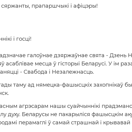
сяржанты, прапаршчыкі і афіцэры!
кі і госці!
адзначае галоўнае дзяржаўнае свята - Дзень Н
ў асаблівае месца ў гісторыі Беларусі. У ім ра
паняцці - Свабода і Незалежнасць.
ады таму ад нямецка-фашысцкіх захопнікаў бы
нск.
ітасным агрэсарам нашы суайчыннікі прадэман
ілу духу. Беларусы не пакарыліся фашысцкім ак
родамі перамаглі ў самай страшнай і крывавай