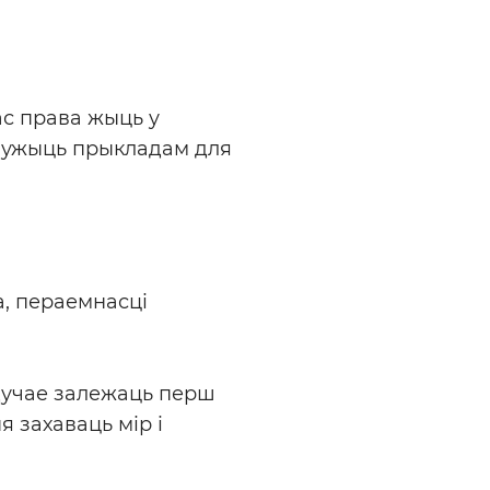
ас права жыць у
служыць прыкладам для
а, пераемнасці
удучае залежаць перш
я захаваць мір і