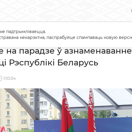
 не падтрымліваецца.
пленне на парадзе ў азнаменаванне Дня Незалежнасці Рэспублі
травана некарэктна, паспрабуйце спампаваць новую версію
 на парадзе ў азнаменаванн
і Рэспублікі Беларусь
1:10:34