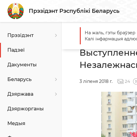
Прэзідэнт Рэспублікі Беларусь
На жаль, гэты браўзер
Прэзідэнт
Галоўная
Падзеі
Высту
Калі інфармацыя адлюс
Падзеі
Выступленне
Незалежнасц
Дакументы
Беларусь
3 ліпеня 2018 г.
24
Дзяржава
Дзяржорганы
Медыя