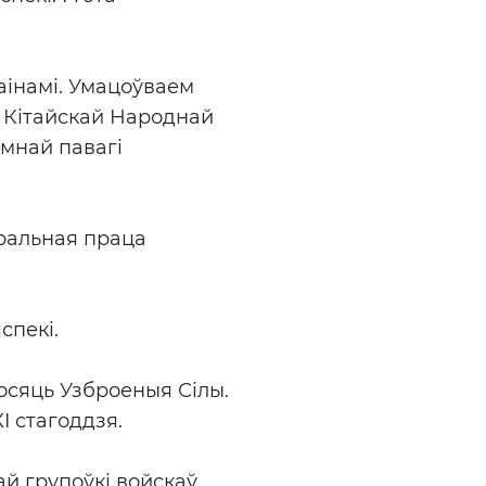
аінамі. Умацоўваем
 Кітайскай Народнай
мнай павагі
аральная праца
спекі.
осяць Узброеныя Сілы.
I стагоддзя.
й групоўкі войскаў.