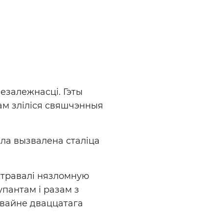
езалежнасці. Гэты
зам зліліся свяшчэнныя
ла вызвалена сталіца
стравалі нязломную
упантам і разам з
 вайне дваццатага