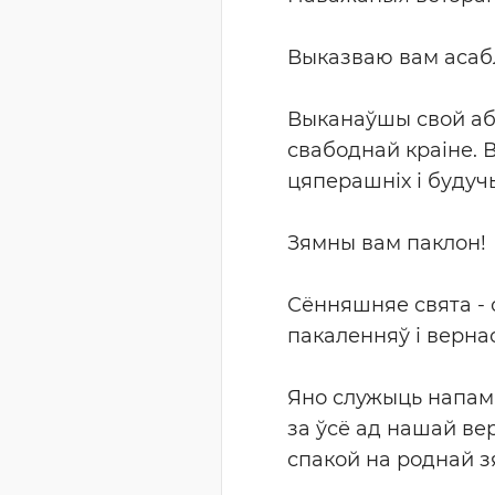
Выказваю вам асаб
Выканаўшы свой аба
свабоднай краіне. 
цяперашніх і будуч
Зямны вам паклон!
Сённяшняе свята - 
пакаленняў і вернас
Яно служыць напамі
за ўсё ад нашай вер
спакой на роднай з