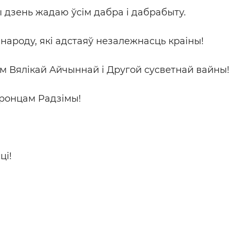
 дзень жадаю ўсім дабра і дабрабыту.
народу, які адстаяў незалежнасць краіны!
м Вялікай Айчыннай і Другой сусветнай вайны!
аронцам Радзімы!
ці!