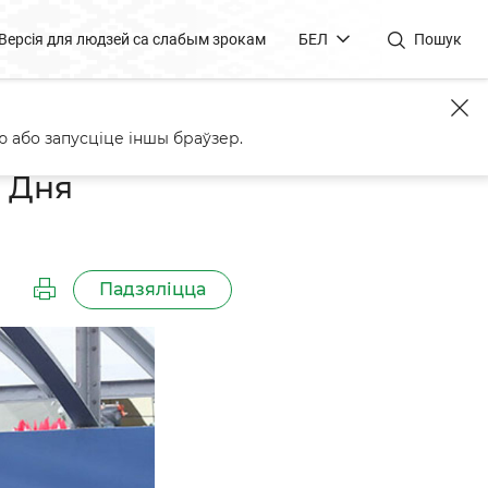
Версія для людзей са слабым зрокам
БЕЛ
Пошук
кі Беларусь
 або запусціце іншы браўзер.
е Дня
Падзяліцца