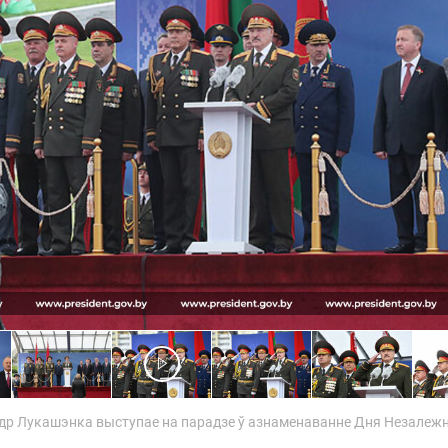
ндр Лукашэнка выступае на парадзе ў азнаменаванне Дня Незалежн