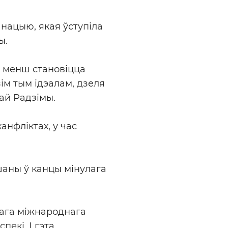
 нацыю, якая ўступіла
ы.
ё менш становіцца
ім тым ідэалам, дзеля
ай Радзімы.
нфліктах, у час
ушаны ў канцы мінулага
нага міжнароднага
екі. І гэта