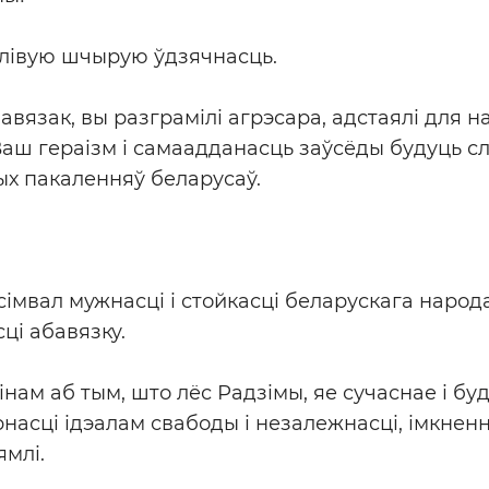
лівую шчырую ўдзячнасць.
вязак, вы разграмілі агрэсара, адстаялі для н
Ваш гераізм і самаадданасць заўсёды будуць 
ых пакаленняў беларусаў.
сімвал мужнасці і стойкасці беларускага народ
ці абавязку.
нам аб тым, што лёс Радзімы, яе сучаснае і б
насці ідэалам свабоды і незалежнасці, імкненн
ямлі.