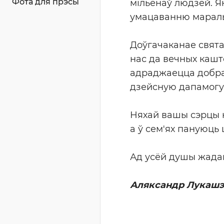
Фота для прэсы
мільёнаў людзей. Я
умацаванню маральн
Доўгачаканае свята 
нас да вечных кашто
адраджаецца добрая
дзейсную дапамогу 
Няхай вашы сэрцы н
а ў сем'ях пануюць
Ад усёй душы жадаю
Аляксандр Лукаш