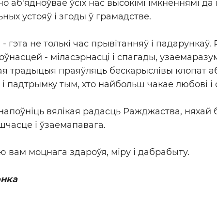
но аб'ядноўвае ўсіх нас высокімі імкненнямі да
ых устояў і згоды ў грамадстве.
- гэта не толькі час прывітанняў і падарункаў
ўнасцей - міласэрнасці і спагады, узаемаразум
 традыцыя праяўляць бескарыслівы клопат аб 
і падтрымку тым, хто найбольш чакае любові і 
апоўніць вялікая радасць Ражджаства, няхай 
 шчасце і ўзаемапавага.
 вам моцнага здароўя, міру і дабрабыту.
энка