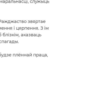
 маральнасці, служыць
. Ражджаство звяртае
ення і цярпення. З ім
блізкім, аказваць
спагады.
будзе плённай праца,