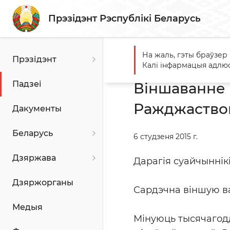
Прэзідэнт Рэспублікі Беларусь
На жаль, гэты браўзер
Прэзідэнт
Галоўная
Падзеі
Вінша
Калі інфармацыя адлюс
Падзеі
Віншаванне 
Ражджаство
Дакументы
Беларусь
6 студзеня 2015 г.
Дзяржава
Дарагія суайчыннікі
Дзяржорганы
Сардэчна віншую в
Медыя
Мінуюць тысячагодд