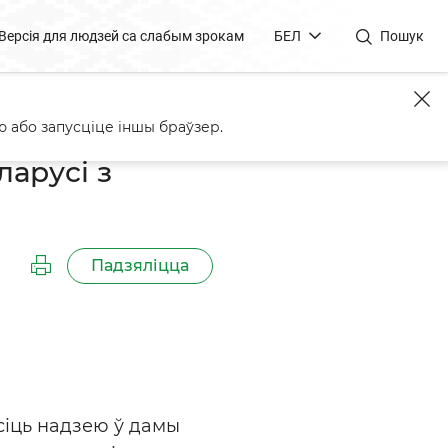
Версія для людзей са слабым зрокам
БЕЛ
Пошук
товым
 або запусціце іншы браўзер.
арусі з
Падзяліцца
сіць надзею ў дамы