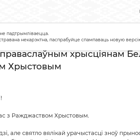
 не падтрымліваецца.
ванне праваслаўным хрысціянам Беларусі з Ражджаством Хрыс
травана некарэктна, паспрабуйце спампаваць новую версію
праваслаўным хрысціянам Бел
м Хрыстовым
!
ас з Ражджаством Хрыстовым.
зі, але святло вялікай урачыстасці зноў прыно